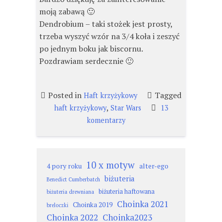
moją zabawą 🙂
Dendrobium – taki stożek jest prosty,
trzeba wyszyć wzór na 3/4 koła i zeszyć
po jednym boku jak biscornu.
Pozdrawiam serdecznie 🙂
Posted in
Tagged
Haft krzyżykowy
,
haft krzyżykowy
Star Wars
13
do
komentarzy
114.
Gwiezdne
wojny.
10 x motyw
4 pory roku
alter-ego
biżuteria
Benedict Cumberbatch
biżuteria haftowana
biżuteria drewniana
Choinka 2021
Choinka 2019
breloczki
Choinka 2022
Choinka2023