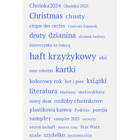
Choinka2024
Choinka 2025
Christmas
chusty
cirque des circles
Czerwony Kapturek
dzianina
druty
dziennik budowy
dziewczynka ze świecą
haft krzyżykowy
idol
kartki
inne robótki
książki
kolorowy rok
kot i pies
literatura
motocyklista
Madonny
ozdoby choinkowe
nowy dom
plastikowa kanwa
poezja
Podróże
sampler
sampler 2025
serwety
sezon na haft
Star Wars
smocza żona
szydełko
szale
tęczowa róża