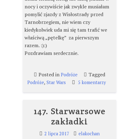
nocy i oczywiście jak zwykle musiałam
pomylić zjazdy z Wisłostrady przed
Tarnobrzegiem, nie wiem czy
kiedykolwiek uda mi się tam trafić we
właściwą „pętelkę” za pierwszym
razem. :):)
Pozdrawiam serdecznie.
Posted in
Tagged
Podróże
,
do
Podróże
Star Wars
5 komentarzy
192.
Star
Wars
147. Starwarsowe
Day
Częstochowa
zakładki
2018
2 lipca 2017
elakochan