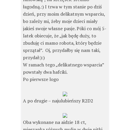
łagodną.:) I trwa w tym stanie po dziś
dzień, przy moim delikatnym wsparciu,
bo zależy mi, żeby moje dzieci miały
jakieś swoje własne pasje. Póki co mój 5-
latek obiecuje, że „jak będę duży, to
zbuduję ci mamo robota, który będzie
sprzątał”. Oj, przydałby się nam taki,
przydał:):)
W ramach tego „delikatnego wsparcia”
powstały dwa hafciki.
Po pierwsze logo
A po drugie – najulubieńszy R2D2
Oba wykonane na aidzie 18 ct,
mieszanka różnych mulin w dwie nitki.