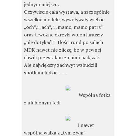
jednym miejscu.
Oczywiście cała wystawa, a szczególnie
wszelkie modele, wywoływały wielkie
„och”,i „ach”, i „mamo, mamo patrz”
oraz trwożne okrzyki wolontariuszy
„nie dotykać!”. Ilości rund po salach
MDK nawet nie zliczę, bo w pewnej
chwili przestałam za nimi nadążać.
Ale największy zachwyt wzbudzili
spotkani ludzie…….
Wspólna fotka
z ulubionym Jedi
I nawet
wspólna walka z „tym złym”