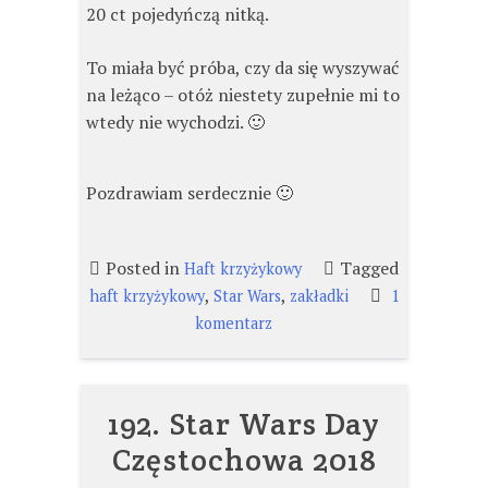
20 ct pojedyńczą nitką.
To miała być próba, czy da się wyszywać
na leżąco – otóż niestety zupełnie mi to
wtedy nie wychodzi. 🙂
Pozdrawiam serdecznie 🙂
Posted in
Tagged
Haft krzyżykowy
,
,
haft krzyżykowy
Star Wars
zakładki
1
do
komentarz
Zakładeczka
:)
192. Star Wars Day
Częstochowa 2018