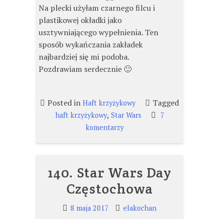
Na plecki użyłam czarnego filcu i
plastikowej okładki jako
usztywniającego wypełnienia. Ten
sposób wykańczania zakładek
najbardziej się mi podoba.
Pozdrawiam serdecznie 🙂
Posted in
Tagged
Haft krzyżykowy
,
haft krzyżykowy
Star Wars
7
do
komentarzy
147.
Starwarsowe
zakładki
140. Star Wars Day
Częstochowa
8 maja 2017
elakochan