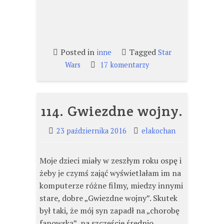
Posted in
Tagged
inne
Star
do
Wars
17 komentarzy
140.
Star
Wars
114. Gwiezdne wojny.
Day
Częstochowa
23 października 2016
elakochan
Moje dzieci miały w zeszłym roku ospę i
żeby je czymś zająć wyświetlałam im na
komputerze różne filmy, miedzy innymi
stare, dobre „Gwiezdne wojny”. Skutek
był taki, że mój syn zapadł na „chorobę
fanowską”, na szczęście średnio