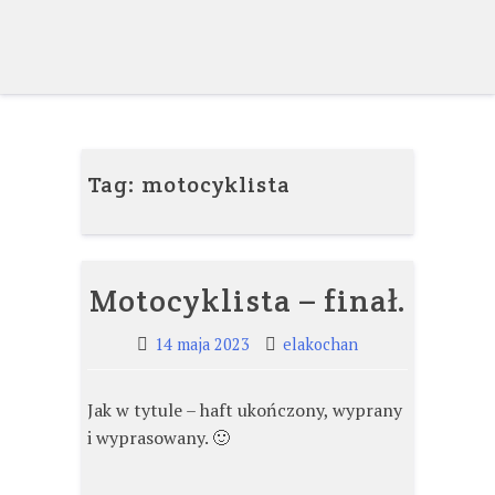
Skip
to
content
Tag:
motocyklista
Motocyklista – finał.
14 maja 2023
elakochan
Jak w tytule – haft ukończony, wyprany
i wyprasowany. 🙂