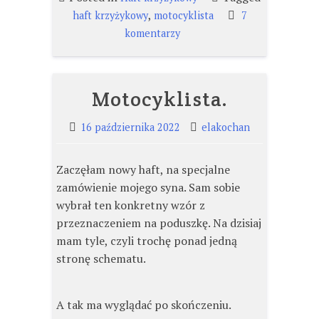
,
haft krzyżykowy
motocyklista
7
do
komentarzy
Motocyklista
–
odsłona
Motocyklista.
2.
16 października 2022
elakochan
Zaczęłam nowy haft, na specjalne
zamówienie mojego syna. Sam sobie
wybrał ten konkretny wzór z
przeznaczeniem na poduszkę. Na dzisiaj
mam tyle, czyli trochę ponad jedną
stronę schematu.
A tak ma wyglądać po skończeniu.