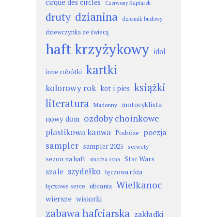
cirque des circles
Czerwony Kapturek
dzianina
druty
dziennik budowy
dziewczynka ze świecą
haft krzyżykowy
idol
kartki
inne robótki
książki
kolorowy rok
kot i pies
literatura
motocyklista
Madonny
ozdoby choinkowe
nowy dom
plastikowa kanwa
poezja
Podróże
sampler
sampler 2025
serwety
sezon na haft
Star Wars
smocza żona
szydełko
szale
tęczowa róża
Wielkanoc
ubrania
tęczowe serce
wiersze
wisiorki
zabawa hafciarska
zakładki