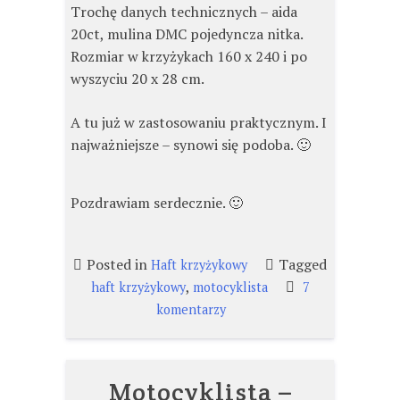
Trochę danych technicznych – aida
20ct, mulina DMC pojedyncza nitka.
Rozmiar w krzyżykach 160 x 240 i po
wyszyciu 20 x 28 cm.
A tu już w zastosowaniu praktycznym. I
najważniejsze – synowi się podoba. 🙂
Pozdrawiam serdecznie. 🙂
Posted in
Tagged
Haft krzyżykowy
,
haft krzyżykowy
motocyklista
7
do
komentarzy
Motocyklista
–
finał.
Motocyklista –