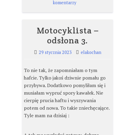
do
komentarzy
Motocyklista
–
odsłona
Motocyklista –
4.
odsłona 3.
29 stycznia 2023
elakochan
To nie tak, że zapomniałam o tym
hafcie. Tylko jakoś dziwnie pomału go
przybywa. Dodatkowo pomyliłam się i
musiałam wypruć spory kawałek. Nie
cierpię prucia haftu i wyszywania
potem od nowa. To takie zniechęcające.
Tyle mam na dzisiaj :