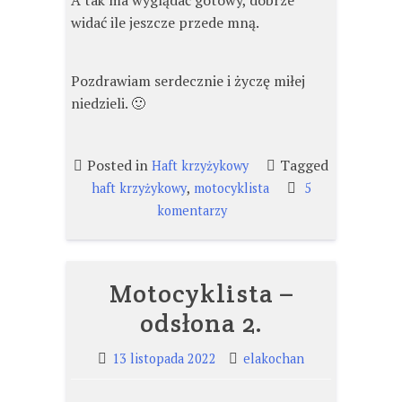
A tak ma wyglądać gotowy, dobrze
widać ile jeszcze przede mną.
Pozdrawiam serdecznie i życzę miłej
niedzieli. 🙂
Posted in
Tagged
Haft krzyżykowy
,
haft krzyżykowy
motocyklista
5
do
komentarzy
Motocyklista
–
odsłona
Motocyklista –
3.
odsłona 2.
13 listopada 2022
elakochan