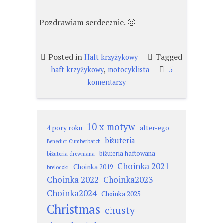
Pozdrawiam serdecznie. 🙂
Posted in
Tagged
Haft krzyżykowy
,
haft krzyżykowy
motocyklista
5
do
komentarzy
Motocyklista.
10 x motyw
4 pory roku
alter-ego
biżuteria
Benedict Cumberbatch
biżuteria haftowana
biżuteria drewniana
Choinka 2021
Choinka 2019
breloczki
Choinka 2022
Choinka2023
Choinka2024
Choinka 2025
Christmas
chusty