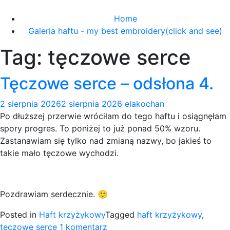
Skip
to
Home
content
Galeria haftu - my best embroidery(click and see)
Tag:
tęczowe serce
Tęczowe serce – odsłona 4.
2 sierpnia 2026
2 sierpnia 2026
elakochan
Po dłuższej przerwie wróciłam do tego haftu i osiągnęłam
spory progres. To poniżej to już ponad 50% wzoru.
Zastanawiam się tylko nad zmianą nazwy, bo jakieś to
takie mało tęczowe wychodzi.
Pozdrawiam serdecznie. 🙂
Posted in
Haft krzyżykowy
Tagged
haft krzyżykowy
,
do
tęczowe serce
1 komentarz