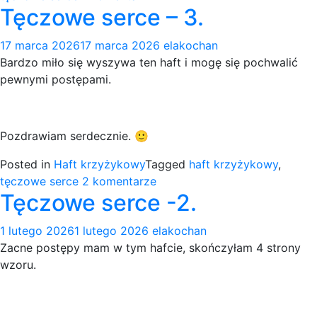
Tęczowe serce – 3.
Tęczowe
serce
17 marca 2026
17 marca 2026
elakochan
–
Bardzo miło się wyszywa ten haft i mogę się pochwalić
odsłona
pewnymi postępami.
4.
Pozdrawiam serdecznie. 🙂
Posted in
Haft krzyżykowy
Tagged
haft krzyżykowy
,
do
tęczowe serce
2 komentarze
Tęczowe serce -2.
Tęczowe
serce
1 lutego 2026
1 lutego 2026
elakochan
–
Zacne postępy mam w tym hafcie, skończyłam 4 strony
3.
wzoru.