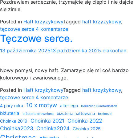
Pozdrawiam serdecznie, trzymajcie się ciepło i nie dajcie
się zimie.
Posted in
Haft krzyżykowy
Tagged
haft krzyżykowy
,
do
tęczowe serce
4 komentarze
Tęczowe serce.
Tęczowe
serce
13 października 2025
13 października 2025
elakochan
-2.
Nowy pomysł, nowy haft. Zamarzyło się mi coś bardzo
kolorowego i zwariowanego.
Posted in
Haft krzyżykowy
Tagged
haft krzyżykowy
,
do
tęczowe serce
4 komentarze
Tęczowe
10 x motyw
4 pory roku
alter-ego
Benedict Cumberbatch
serce.
biżuteria
biżuteria haftowana
biżuteria drewniana
breloczki
Choinka 2021
Choinka 2022
Choinka 2019
Choinka2023
Choinka2024
Choinka 2025
Christmas