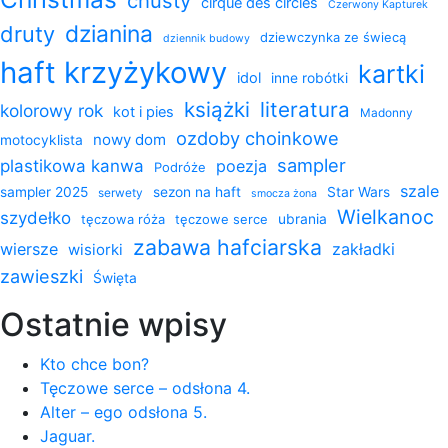
chusty
cirque des circles
Czerwony Kapturek
dzianina
druty
dziewczynka ze świecą
dziennik budowy
haft krzyżykowy
kartki
idol
inne robótki
książki
literatura
kolorowy rok
kot i pies
Madonny
ozdoby choinkowe
nowy dom
motocyklista
sampler
plastikowa kanwa
poezja
Podróże
szale
sampler 2025
sezon na haft
Star Wars
serwety
smocza żona
Wielkanoc
szydełko
tęczowa róża
tęczowe serce
ubrania
zabawa hafciarska
wiersze
zakładki
wisiorki
zawieszki
Święta
Ostatnie wpisy
Kto chce bon?
Tęczowe serce – odsłona 4.
Alter – ego odsłona 5.
Jaguar.