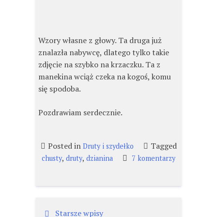
Wzory własne z głowy. Ta druga już
znalazła nabywcę, dlatego tylko takie
zdjęcie na szybko na krzaczku. Ta z
manekina wciąż czeka na kogoś, komu
się spodoba.
Pozdrawiam serdecznie.
Posted in
Tagged
Druty i szydełko
,
,
chusty
druty
dzianina
7 komentarzy
do
Małe
chmurki.
Nawigacja
Starsze wpisy