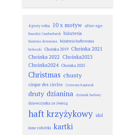
po
wpisach
10 x motyw
4 pory roku
alter-ego
biżuteria
Benedict Cumberbatch
biżuteria haftowana
biżuteria drewniana
Choinka 2021
Choinka 2019
breloczki
Choinka 2022
Choinka2023
Choinka2024
Choinka 2025
Christmas
chusty
cirque des circles
Czerwony Kapturek
dzianina
druty
dziennik budowy
dziewczynka ze świecą
haft krzyżykowy
idol
kartki
inne robótki