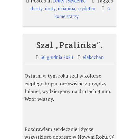
Posted in
Tagged
Druty i szydełko
,
,
,
chusty
druty
dzianina
szydełko
6
do
komentarzy
Entrelacovo
i
kolorovo.
Szal „Pralinka”.
:)
30 grudnia 2024
elakochan
Ostatni w tym roku szal w kolorze
ciepłego brązu, oczywiście z przędzy
lnianej, wydziergany na drutach 4 mm.
Wzór własny.
Pozdrawiam serdecznie i życzę
wszystkiego dobrego w Nowym Roku. 🙂