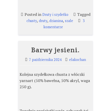
Posted in
Tagged
Druty i szydełko
,
,
,
chusty
druty
dzianina
szale
3
do
komentarze
Biały
szal.
Barwy jesieni.
7 października 2024
elakochan
Kolejna szydełkowa chusta z włóczki
yarnart (50% bawełna, 50% akryl, waga
250 g).
Zupełnie prościutki wzór, cały urok tej