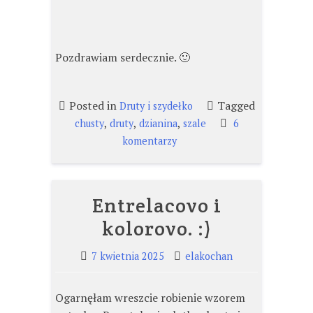
Pozdrawiam serdecznie. 🙂
Posted in
Tagged
Druty i szydełko
,
,
,
chusty
druty
dzianina
szale
6
do
komentarzy
Jedwabny
szal.
Entrelacovo i
kolorovo. :)
7 kwietnia 2025
elakochan
Ogarnęłam wreszcie robienie wzorem