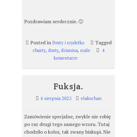
Pozdrawiam serdecznie. 🙂
Posted in
Tagged
Druty i szydełko
,
,
,
chusty
druty
dzianina
szale
4
do
komentarze
Chusta
babuni
-2.
Fuksja.
6 sierpnia 2025
elakochan
Zamówienie specjalne, zwykle nie robię
po raz drugi tego samego wzoru. Tutaj
chodziło o kolor, tak zwany biskupi. Nie