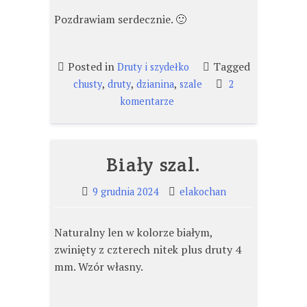
Pozdrawiam serdecznie. 🙂
Posted in
Tagged
Druty i szydełko
,
,
,
chusty
druty
dzianina
szale
2
do
komentarze
Szal
„Szarotek”.
Biały szal.
9 grudnia 2024
elakochan
Naturalny len w kolorze białym,
zwinięty z czterech nitek plus druty 4
mm. Wzór własny.