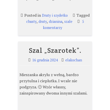
Posted in
Tagged
Druty i szydełko
,
,
,
chusty
druty
dzianina
szale
5
do
komentarzy
Szal
„Pralinka”.
Szal „Szarotek”.
16 grudnia 2024
elakochan
Mieszanka akrylu z wełną, bardzo
przytulna i cieplutka. I wcale nie
podgryza. 🙂 Wzór własny,
zainspirowany dwoma innymi szalami.