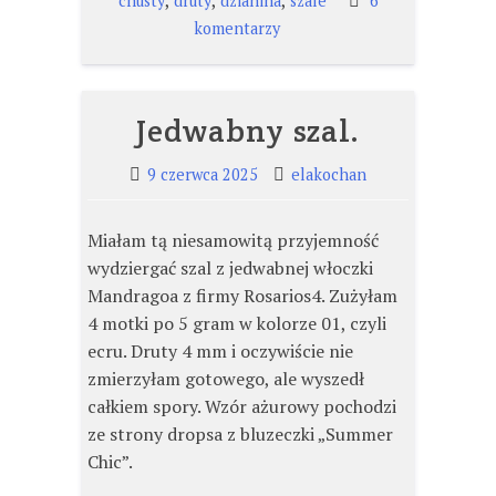
,
,
,
chusty
druty
dzianina
szale
6
do
komentarzy
Koralowy.
Jedwabny szal.
9 czerwca 2025
elakochan
Miałam tą niesamowitą przyjemność
wydziergać szal z jedwabnej włoczki
Mandragoa z firmy Rosarios4. Zużyłam
4 motki po 5 gram w kolorze 01, czyli
ecru. Druty 4 mm i oczywiście nie
zmierzyłam gotowego, ale wyszedł
całkiem spory. Wzór ażurowy pochodzi
ze strony dropsa z bluzeczki „Summer
Chic”.