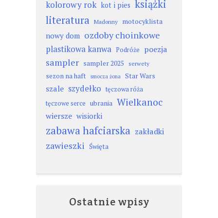
książki
kolorowy rok
kot i pies
literatura
motocyklista
Madonny
ozdoby choinkowe
nowy dom
plastikowa kanwa
poezja
Podróże
sampler
sampler 2025
serwety
sezon na haft
Star Wars
smocza żona
szydełko
szale
tęczowa róża
Wielkanoc
ubrania
tęczowe serce
wiersze
wisiorki
zabawa hafciarska
zakładki
zawieszki
Święta
Ostatnie wpisy