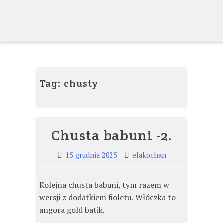
Skip
to
content
Tag:
chusty
Chusta babuni -2.
15 grudnia 2025
elakochan
Kolejna chusta babuni, tym razem w
wersji z dodatkiem fioletu. Włóczka to
angora gold batik.