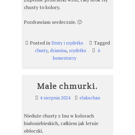
chusty to kolory.
Pozdrawiam serdecznie. 🙂
Posted in
Tagged
Druty i szydełko
,
,
chusty
dzianina
szydełko
6
do
komentarzy
Barwy
jesieni.
Małe chmurki.
4 sierpnia 2024
elakochan
Nieduże chusty z lnu w kolorach
białoniebieskich, całkiem jak letnie
obłoczki.