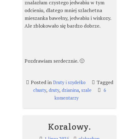
znalazłam czystego jedwabiu w tym
odcieniu, dlatego mniej szlachetna
mieszanka bawełny, jedwabiu i wiskozy.
Ale zblokowało się bardzo dobrze.
Pozdrawiam serdecznie. 🙂
Posted in
Tagged
Druty i szydełko
,
,
,
chusty
druty
dzianina
szale
6
do
komentarzy
Fuksja.
Koralowy.
1 lipca 2025
elakochan