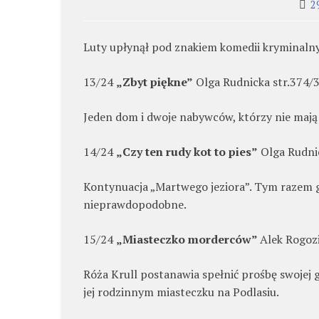
2
Luty upłynął pod znakiem komedii kryminalnyc
13/24
„Zbyt piękne”
Olga Rudnicka str.374/
Jeden dom i dwoje nabywców, którzy nie mają o
14/24
„Czy ten rudy kot to pies”
Olga Rudni
Kontynuacja „Martwego jeziora”. Tym razem głó
nieprawdopodobne.
15/24
„Miasteczko morderców”
Alek Rogozi
Róża Krull postanawia spełnić prośbę swojej
jej rodzinnym miasteczku na Podlasiu.