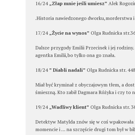
16/24
„Złap mnie jeśli umiesz”
Alek Rogozi
.Historia nawiedzonego dworku,morderstwa i ś
17/24
„Życie na wynos”
Olga Rudnicka str.3
Dalsze przygody Emilii Przecinek i jej rodziny
agentka Emilii,bo tylko ona go znała.
18/24
” Diabli nadali”
Olga Rudnicka str. 44
Miał być kryminał z obyczajowym tłem, a dost
śmieszną. Kto zabił Dagmara Różyka i czy to 
19/24
„Wadliwy klient”
Olga Rudnicka str. 
Detektyw Matylda znów się w coś wpakowała i 
momencie i … na szczęście drugi tom był w bib