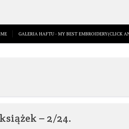
ME
GALERIA HAFTU - MY BEST EMBROIDERY(CLICK AN
 książek – 2/24.