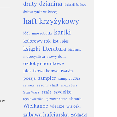
dzianina
druty
dziennik budowy
dziewczynka ze świecą
haft krzyżykowy
kartki
idol
inne robótki
kolorowy rok
kot i pies
książki
literatura
Madonny
nowy dom
motocyklista
ozdoby choinkowe
plastikowa kanwa
Podróże
sampler
poezja
sampler 2025
sezon na haft
serwety
smocza żona
szydełko
szale
Star Wars
ubrania
tęczowa róża
tęczowe serce
a w
Wielkanoc
wiersze
wisiorki
zabawa hafciarska
zakładki