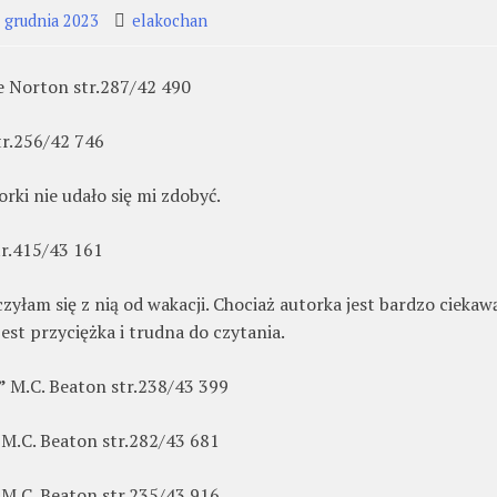
 grudnia 2023
elakochan
 Norton str.287/42 490
r.256/42 746
orki nie udało się mi zdobyć.
r.415/43 161
zyłam się z nią od wakacji. Chociaż autorka jest bardzo ciekaw
 jest przyciężka i trudna do czytania.
y”
M.C. Beaton str.238/43 399
”
M.C. Beaton str.282/43 681
M.C. Beaton str.235/43 916