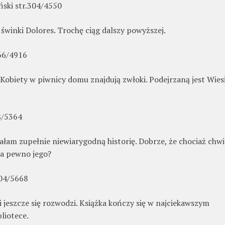
ński str.304/4550
winki Dolores. Trochę ciąg dalszy powyższej.
66/4916
. Kobiety w piwnicy domu znajdują zwłoki. Podejrzaną jest Wies
8/5364
ałam zupełnie niewiarygodną historię. Dobrze, że chociaż chw
na pewno jego?
304/5668
jeszcze się rozwodzi. Książka kończy się w najciekawszym
liotece.