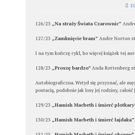
31
126/23
„Na straży Świata Czarownic”
Andre
127/23
„Zamknięcie bram”
Andre Norton st
I na tym kończę cykl, bo więcej książek tej aut
128/23
„Proszę bardzo”
Anda Rottenberg st
Autobiograficzna. Wstyd się przyznać, ale męc
postacią, podobnie jak losy jej rodziny, całość
129/23
„Hamish Macbeth i śmierć plotkar
130/23
„Hamish Macbeth i śmierć łajdaka
131/23
„Hamish Macbeth i śmierć obcego”