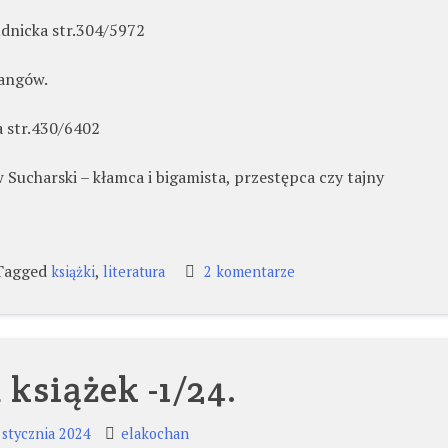
dnicka str.304/5972
gangów.
 str.430/6402
w Sucharski – kłamca i bigamista, przestępca czy tajny
Tagged
,
do
książki
literatura
2 komentarze
Lista
książek
–
2/24.
 książek -1/24.
 stycznia 2024
elakochan