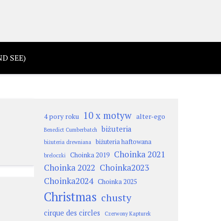
D SEE)
10 x motyw
4 pory roku
alter-ego
biżuteria
Benedict Cumberbatch
biżuteria haftowana
biżuteria drewniana
Choinka 2021
Choinka 2019
breloczki
Choinka 2022
Choinka2023
Choinka2024
Choinka 2025
Christmas
chusty
cirque des circles
Czerwony Kapturek