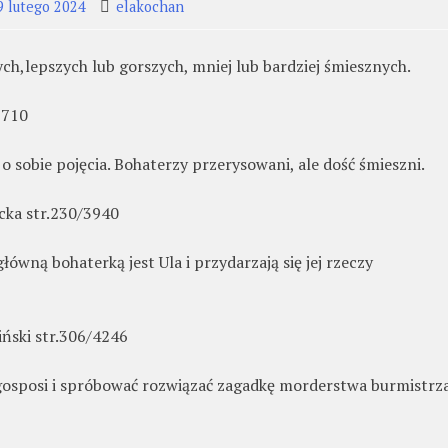
9 lutego 2024
elakochan
h,lepszych lub gorszych, mniej lub bardziej śmiesznych.
3710
 sobie pojęcia. Bohaterzy przerysowani, ale dość śmieszni.
cka str.230/3940
wną bohaterką jest Ula i przydarzają się jej rzeczy
ński str.306/4246
 gosposi i spróbować rozwiązać zagadkę morderstwa burmistrz