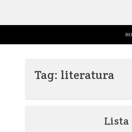
Skip
to
content
HO
Tag:
literatura
Lista