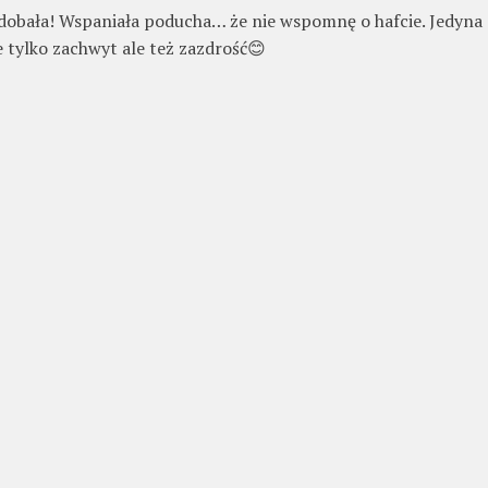
dobała! Wspaniała poducha… że nie wspomnę o hafcie. Jedyna
 tylko zachwyt ale też zazdrość😊