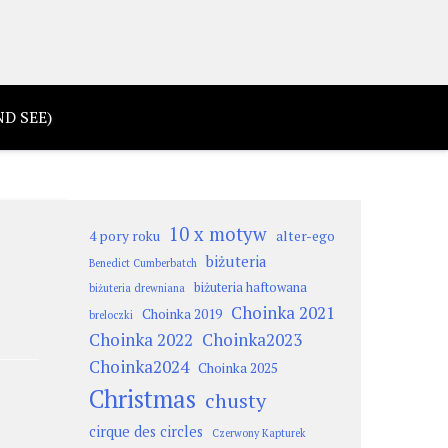
D SEE)
10 x motyw
4 pory roku
alter-ego
biżuteria
Benedict Cumberbatch
biżuteria haftowana
biżuteria drewniana
Choinka 2021
Choinka 2019
breloczki
Choinka 2022
Choinka2023
Choinka2024
Choinka 2025
Christmas
chusty
cirque des circles
Czerwony Kapturek