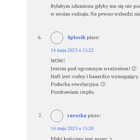
Byłabym zdumiona gdyby mu się nie po
w swoim rodzaju. Na pewno wzbudzi nie
Splocik
pisze:
14 maja 2023 o 15:22
WOW!
Jestem pod ogromnym wrażeniem! 🙂
Haft jest cudny i baaardzo wymagający.
Poducha rewelacyjna. 🙂
Pozdrawiam ciepło.
raeszka
pisze:
14 maja 2023 o 15:20
Efekt końcowy jest super :).