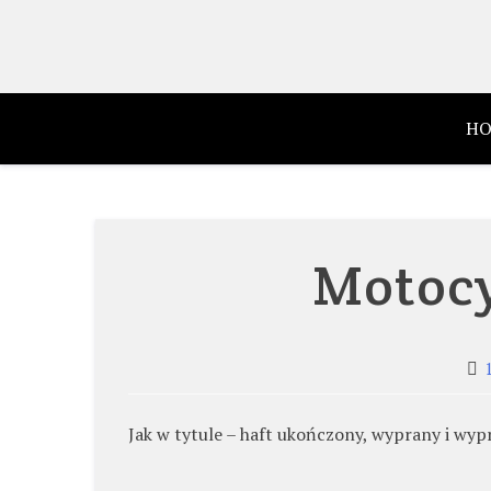
Skip
to
content
HO
Motocyk
Jak w tytule – haft ukończony, wyprany i wyp