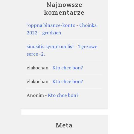
Najnowsze
komentarze
"oppna binance-konto
-
Choinka
2022 – grudzień.
sinusitis symptom list
-
Tęczowe
serce -2.
elakochan
-
Kto chce bon?
elakochan
-
Kto chce bon?
Anonim
-
Kto chce bon?
Meta