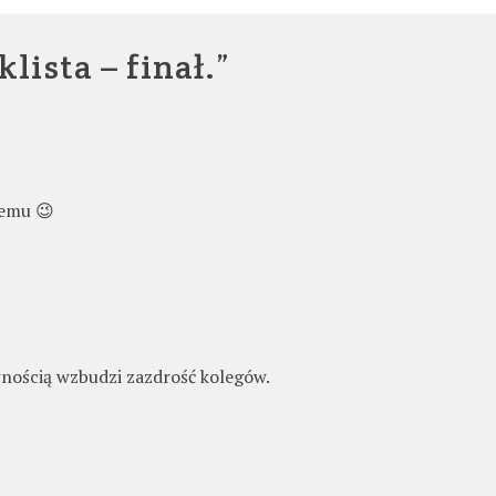
lista – finał.
”
demu 😉
wnością wzbudzi zazdrość kolegów.