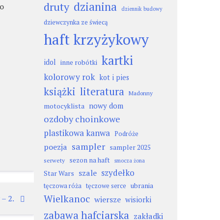
dzianina
druty
po
dziennik budowy
dziewczynka ze świecą
haft krzyżykowy
kartki
idol
inne robótki
kolorowy rok
kot i pies
książki
literatura
Madonny
nowy dom
motocyklista
ozdoby choinkowe
plastikowa kanwa
Podróże
sampler
poezja
sampler 2025
sezon na haft
serwety
smocza żona
szydełko
szale
Star Wars
ubrania
tęczowa róża
tęczowe serce
Wielkanoc
– 2.
wiersze
wisiorki
zabawa hafciarska
zakładki