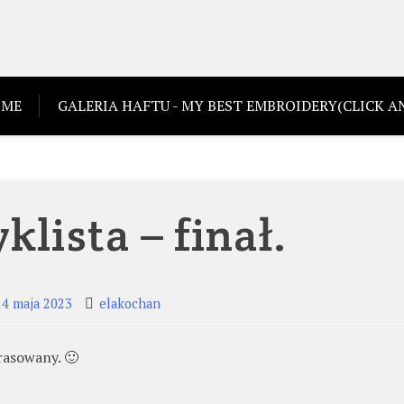
ME
GALERIA HAFTU - MY BEST EMBROIDERY(CLICK AN
lista – finał.
14 maja 2023
elakochan
rasowany. 🙂