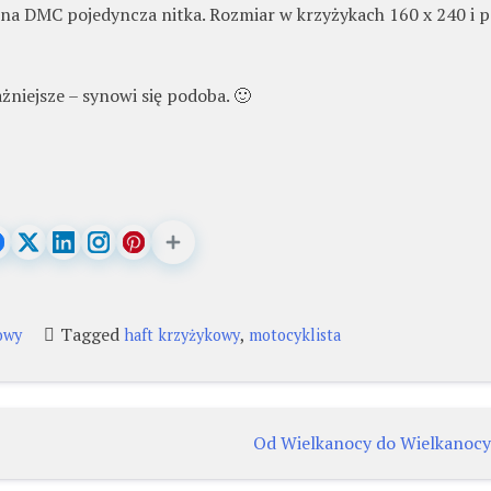
ina DMC pojedyncza nitka. Rozmiar w krzyżykach 160 x 240 i 
żniejsze – synowi się podoba. 🙂
Tagged
,
owy
haft krzyżykowy
motocyklista
Od Wielkanocy do Wielkanocy 