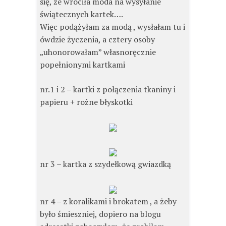
się, że wróciła moda na wysyłanie
świątecznych kartek….
Więc podążyłam za modą , wysłałam tu i
ówdzie życzenia, a cztery osoby
„uhonorowałam” własnoręcznie
popełnionymi kartkami
nr.1 i 2 – kartki z połączenia tkaniny i
papieru + rożne błyskotki
nr 3 – kartka z szydełkową gwiazdką
nr 4 – z koralikami i brokatem , a żeby
było śmieszniej, dopiero na blogu