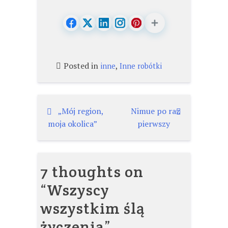
Posted in
,
inne
Inne robótki
Nawigacja
„Mój region,
Nimue po raz
moja okolica”
pierwszy
wpisu
7 thoughts on
“
Wszyscy
wszystkim ślą
życzenia
”