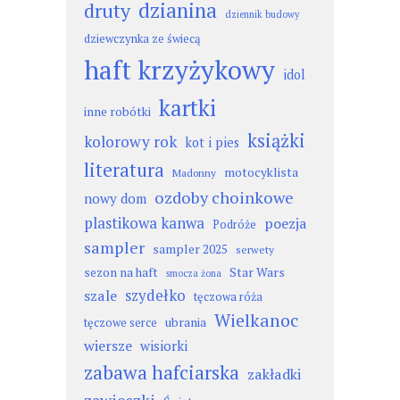
dzianina
druty
dziennik budowy
dziewczynka ze świecą
haft krzyżykowy
idol
kartki
inne robótki
książki
kolorowy rok
kot i pies
literatura
motocyklista
Madonny
ozdoby choinkowe
nowy dom
plastikowa kanwa
poezja
Podróże
sampler
sampler 2025
serwety
sezon na haft
Star Wars
smocza żona
szydełko
szale
tęczowa róża
Wielkanoc
ubrania
tęczowe serce
wiersze
wisiorki
zabawa hafciarska
zakładki