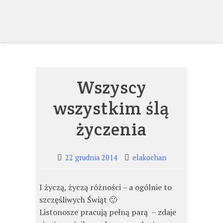
Skip
to
content
Wszyscy
wszystkim ślą
życzenia
22 grudnia 2014
elakochan
I życzą, życzą różności – a ogólnie to
szczęśliwych Świąt 🙂
Listonosze pracują pełną parą – zdaje