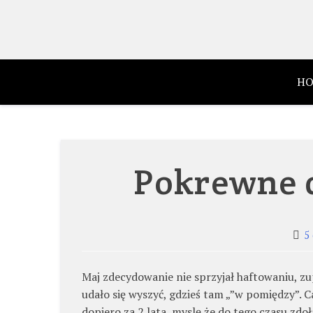
Skip
to
content
HO
Pokrewne d
5
Maj zdecydowanie nie sprzyjał haftowaniu, zu
udało się wyszyć, gdzieś tam „”w pomiędzy”. 
dopiero za 2 lata, myslę że do tego czasu zdo