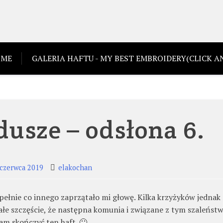
ME
GALERIA HAFTU - MY BEST EMBROIDERY(CLICK AN
usze – odsłona 6.
 czerwca 2019
elakochan
pełnie co innego zaprzątało mi głowę. Kilka krzyżyków jednak
Całe szczęście, że następna komunia i związane z tym szaleńst
łam skończyć ten haft. 🙂