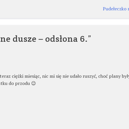
Pudełeczko n
e dusze – odsłona 6.
”
eraz ciężki miesiąc, nic mi się nie udało ruszyć, choć plany był
lutku do przodu 😉