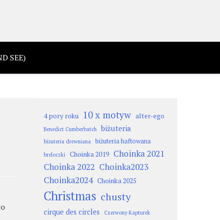
D SEE)
10 x motyw
4 pory roku
alter-ego
biżuteria
Benedict Cumberbatch
biżuteria haftowana
biżuteria drewniana
Choinka 2021
Choinka 2019
breloczki
Choinka 2022
Choinka2023
Choinka2024
Choinka 2025
Christmas
chusty
wo
cirque des circles
Czerwony Kapturek