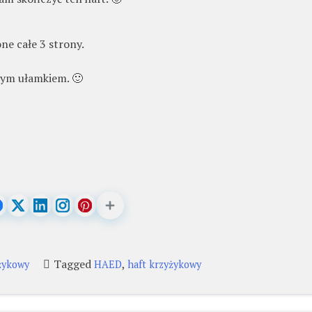
ne całe 3 strony.
łym ułamkiem. 🙂
Tagged
,
żykowy
HAED
haft krzyżykowy