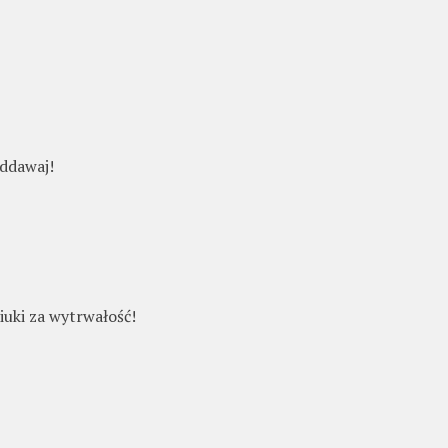
oddawaj!
uki za wytrwałość!