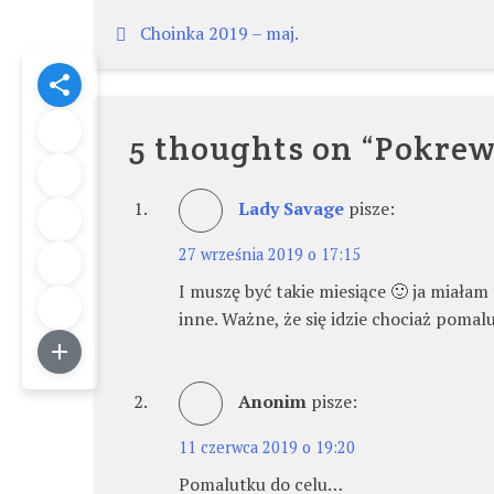
Nawigacja
Choinka 2019 – maj.
wpisu
5 thoughts on “
Pokrewn
Lady Savage
pisze:
27 września 2019 o 17:15
I muszę być takie miesiące 🙂 ja miałam t
inne. Ważne, że się idzie chociaż poma
Anonim
pisze:
11 czerwca 2019 o 19:20
Pomalutku do celu…