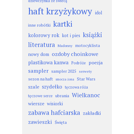
dziewczynka ze świecą
haft krzyżykowy
idol
kartki
inne robótki
książki
kolorowy rok
kot i pies
literatura
motocyklista
Madonny
ozdoby choinkowe
nowy dom
plastikowa kanwa
poezja
Podróże
sampler
sampler 2025
serwety
sezon na haft
Star Wars
smocza żona
szydełko
szale
tęczowa róża
Wielkanoc
ubrania
tęczowe serce
wiersze
wisiorki
zabawa hafciarska
zakładki
zawieszki
Święta