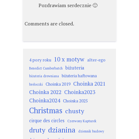
Pozdrawiam serdecznie 🙂
Comments are closed.
10 x motyw
4 pory roku
alter-ego
biżuteria
Benedict Cumberbatch
biżuteria haftowana
biżuteria drewniana
Choinka 2021
Choinka 2019
breloczki
Choinka 2022
Choinka2023
Choinka2024
Choinka 2025
Christmas
chusty
cirque des circles
Czerwony Kapturek
dzianina
druty
dziennik budowy