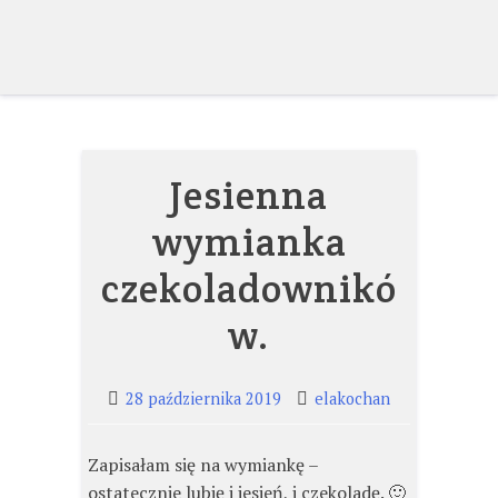
Skip
to
content
Jesienna
wymianka
czekoladownikó
w.
28 października 2019
elakochan
Zapisałam się na wymiankę –
ostatecznie lubię i jesień, i czekoladę. 🙂