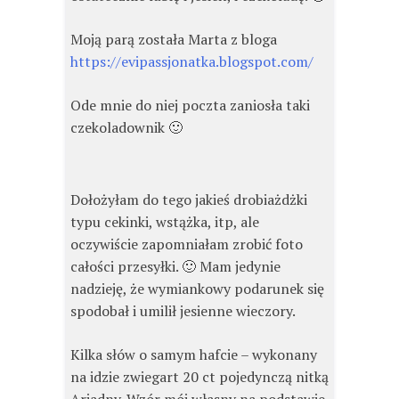
Moją parą została Marta z bloga
https://evipassjonatka.blogspot.com/
Ode mnie do niej poczta zaniosła taki
czekoladownik 🙂
Dołożyłam do tego jakieś drobiażdżki
typu cekinki, wstążka, itp, ale
oczywiście zapomniałam zrobić foto
całości przesyłki. 🙂 Mam jedynie
nadzieję, że wymiankowy podarunek się
spodobał i umilił jesienne wieczory.
Kilka słów o samym hafcie – wykonany
na idzie zwiegart 20 ct pojedynczą nitką