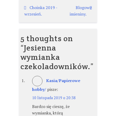
Nawigacja
Choinka 2019 -
Blogowe
wrzesień.
imieniny.
wpisu
5 thoughts on
“
Jesienna
wymianka
czekoladowników.
”
Kasia/Papierowe
hobby/
pisze:
10 listopada 2019 o 20:38
Bardzo się cieszę, że
wymianka, którą