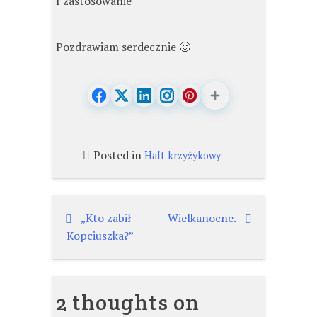
I zastosowanie
Pozdrawiam serdecznie 🙂
Posted in
Haft krzyżykowy
Nawigacja
„Kto zabił
Wielkanocne.
Kopciuszka?”
wpisu
2 thoughts on