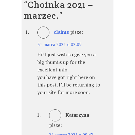
“
Choinka 2021 –
marzec.
”
claims
pisze:
31 marca 2021 o 02:09
Ηi! I just wish to give you a
big thumƄs up for the
excellent infο
you have got right here on
this post. I’ll be returning to
your site for more soon.
Katarzyna
pisze:
31 marca 2021 o 09:47