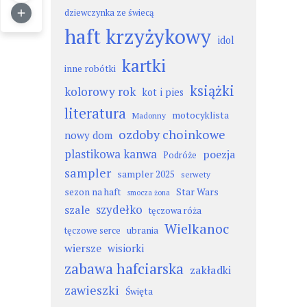
dziewczynka ze świecą
haft krzyżykowy
idol
kartki
inne robótki
książki
kolorowy rok
kot i pies
literatura
motocyklista
Madonny
ozdoby choinkowe
nowy dom
plastikowa kanwa
poezja
Podróże
sampler
sampler 2025
serwety
sezon na haft
Star Wars
smocza żona
szydełko
szale
tęczowa róża
Wielkanoc
ubrania
tęczowe serce
wiersze
wisiorki
zabawa hafciarska
zakładki
zawieszki
Święta