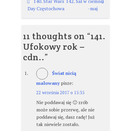
Nawigacja
140. Star Wars
142. Sal w ciemno
Day Częstochowa
-maj
wpisu
11 thoughts on “
141.
Ufokowy rok –
cdn..
”
Świat nicią
malowany
pisze:
22 września 2017 o 15:35
Nie poddawaj się 🙂 zrób
może sobie przerwę, ale nie
poddawaj się, dasz radę! Już
tak niewiele zostało.