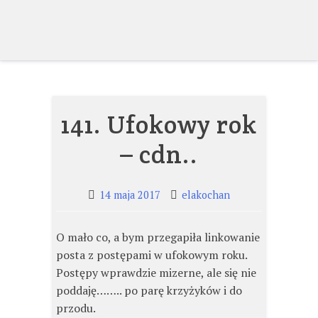
Skip
to
content
141. Ufokowy rok
– cdn..
14 maja 2017
elakochan
O mało co, a bym przegapiła linkowanie
posta z postępami w ufokowym roku.
Postępy wprawdzie mizerne, ale się nie
poddaję…….. po parę krzyżyków i do
przodu.