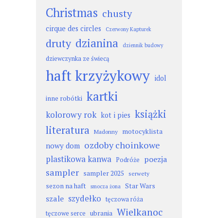
Christmas
chusty
cirque des circles
Czerwony Kapturek
dzianina
druty
dziennik budowy
dziewczynka ze świecą
haft krzyżykowy
idol
kartki
inne robótki
książki
kolorowy rok
kot i pies
literatura
motocyklista
Madonny
ozdoby choinkowe
nowy dom
plastikowa kanwa
poezja
Podróże
sampler
sampler 2025
serwety
sezon na haft
Star Wars
smocza żona
szydełko
szale
tęczowa róża
Wielkanoc
ubrania
tęczowe serce