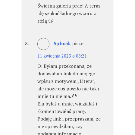
Świetna galeria prac! A teraz
idę szukać ładnego wzoru z
różą 🙂
Splocik
pisze:
11 kwietnia 2023 o 08:21
O! Byłam przekonana, że
dodawałam link do mojego
wpisu z motywem „Litera”,
ale może coś poszło nie tak i
mnie tu nie ma. 🙁
Elu byłaś u mnie, widziałaś i
skomentowałaś pracę.
Podaję link i przepraszam, że
nie sprawdziłam, czy
podałam informację.