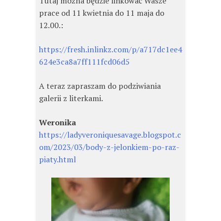
Tutaj można będzie linkować Wasze
prace od 11 kwietnia do 11 maja do
12.00.:
https://fresh.inlinkz.com/p/a717dc1ee4
624e3ca8a7ff111fcd06d5
A teraz zapraszam do podziwiania
galerii z literkami.
Weronika
https://ladyveroniquesavage.blogspot.c
om/2023/03/body-z-jelonkiem-po-raz-
piaty.html