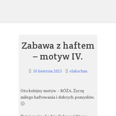
Skip
to
content
Zabawa z haftem
– motyw IV.
10 kwietnia 2023
elakochan
Oto kolejny motyw – RÓŻA. Życzę
miłego haftowania i dobrych pomysłów.
🙂