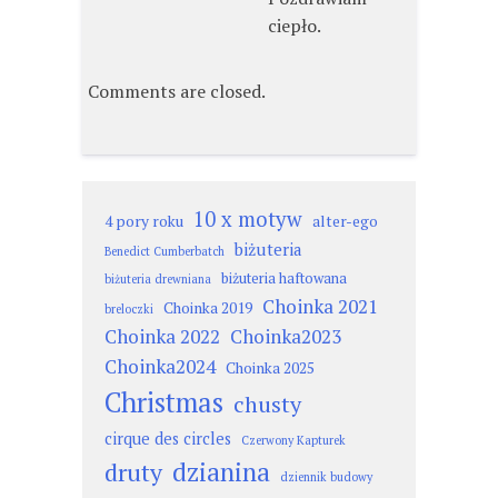
ciepło.
Comments are closed.
10 x motyw
4 pory roku
alter-ego
biżuteria
Benedict Cumberbatch
biżuteria haftowana
biżuteria drewniana
Choinka 2021
Choinka 2019
breloczki
Choinka 2022
Choinka2023
Choinka2024
Choinka 2025
Christmas
chusty
cirque des circles
Czerwony Kapturek
dzianina
druty
dziennik budowy