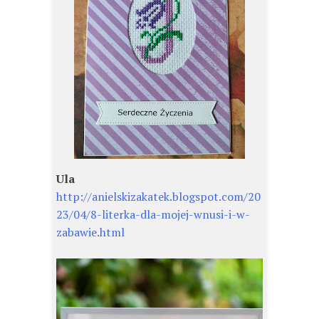
Ula
http://anielskizakatek.blogspot.com/20
23/04/8-literka-dla-mojej-wnusi-i-w-
zabawie.html