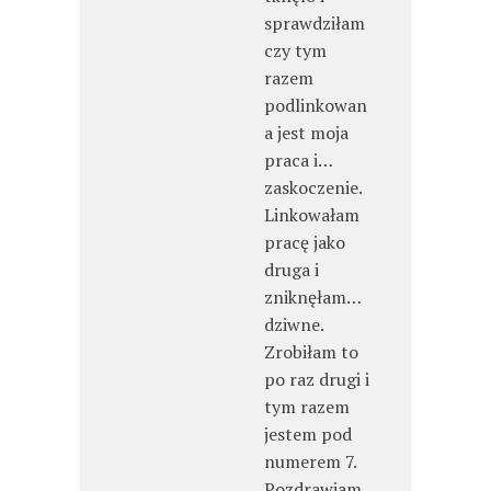
sprawdziłam
czy tym
razem
podlinkowan
a jest moja
praca i…
zaskoczenie.
Linkowałam
pracę jako
druga i
zniknęłam…
dziwne.
Zrobiłam to
po raz drugi i
tym razem
jestem pod
numerem 7.
Pozdrawiam