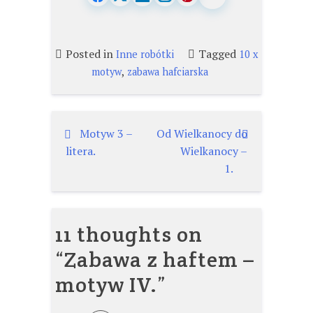
Posted in
Tagged
Inne robótki
10 x
,
motyw
zabawa hafciarska
Nawigacja
Motyw 3 –
Od Wielkanocy do
litera.
Wielkanocy –
wpisu
1.
11 thoughts on
“
Zabawa z haftem –
motyw IV.
”