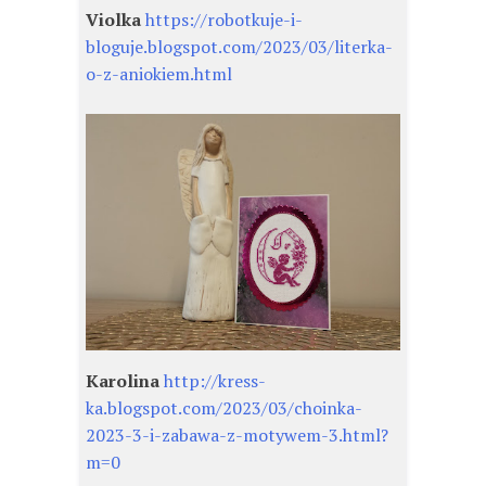
Violka
https://robotkuje-i-
bloguje.blogspot.com/2023/03/literka-
o-z-aniokiem.html
Karolina
http://kress-
ka.blogspot.com/2023/03/choinka-
2023-3-i-zabawa-z-motywem-3.html?
m=0