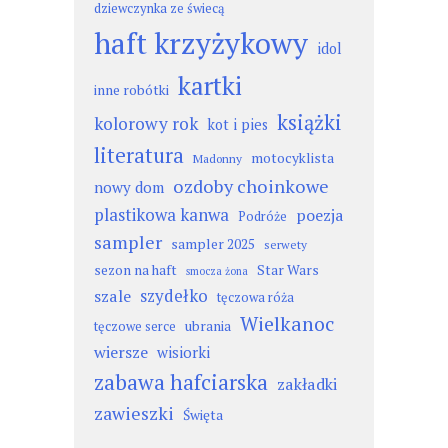
dziewczynka ze świecą
haft krzyżykowy
idol
kartki
inne robótki
książki
kolorowy rok
kot i pies
literatura
motocyklista
Madonny
ozdoby choinkowe
nowy dom
plastikowa kanwa
poezja
Podróże
sampler
sampler 2025
serwety
sezon na haft
Star Wars
smocza żona
szydełko
szale
tęczowa róża
Wielkanoc
ubrania
tęczowe serce
wiersze
wisiorki
zabawa hafciarska
zakładki
zawieszki
Święta