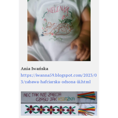
Ania Iwańska
https://iwanna59.blogspot.com/2023/0
3/zabawa-hafciarska-odsona-iii.html