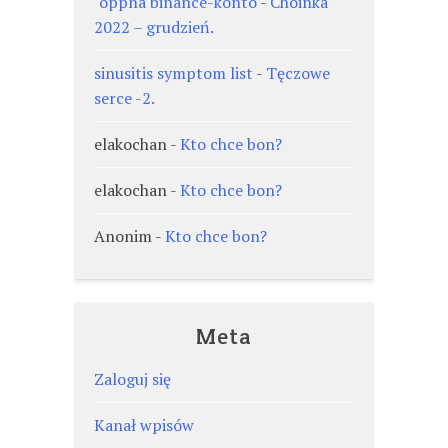
"oppna binance-konto
-
Choinka
2022 – grudzień.
sinusitis symptom list
-
Tęczowe
serce -2.
elakochan
-
Kto chce bon?
elakochan
-
Kto chce bon?
Anonim
-
Kto chce bon?
Meta
Zaloguj się
Kanał wpisów