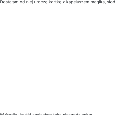
Dostałam od niej uroczą kartkę z kapeluszem magika, słodk
W środku kartki znalazłam taką niespodziankę: