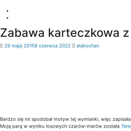
Skip
to
content
Zabawa karteczkowa z 
29 maja 2015
8 czerwca 2022
elakochan
Bardzo się mi spodobał motyw tej wymianki, więc zapisała
Moją parą w wyniku losowych czarów-marów została
Tere