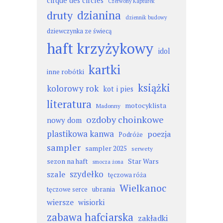
cirque des circles
Czerwony Kapturek
dzianina
druty
dziennik budowy
dziewczynka ze świecą
haft krzyżykowy
idol
kartki
inne robótki
książki
kolorowy rok
kot i pies
literatura
motocyklista
Madonny
ozdoby choinkowe
nowy dom
plastikowa kanwa
poezja
Podróże
sampler
sampler 2025
serwety
sezon na haft
Star Wars
smocza żona
szydełko
szale
tęczowa róża
Wielkanoc
ubrania
tęczowe serce
wiersze
wisiorki
zabawa hafciarska
zakładki