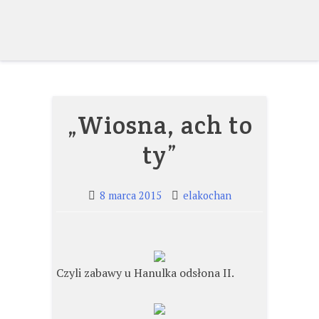
Skip
to
content
„Wiosna, ach to
ty”
8 marca 2015
elakochan
Czyli zabawy u Hanulka odsłona II.