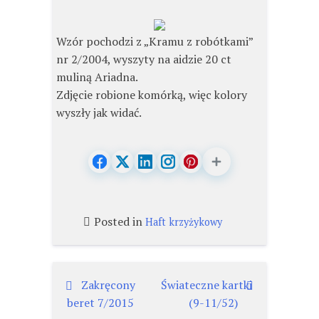
Wzór pochodzi z „Kramu z robótkami”
nr 2/2004, wyszyty na aidzie 20 ct
muliną Ariadna.
Zdjęcie robione komórką, więc kolory
wyszły jak widać.
Posted in
Haft krzyżykowy
Nawigacja
Zakręcony
Świateczne kartki
beret 7/2015
(9-11/52)
wpisu