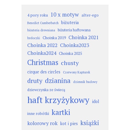
10 x motyw
4 pory roku
alter-ego
biżuteria
Benedict Cumberbatch
biżuteria haftowana
biżuteria drewniana
Choinka 2021
Choinka 2019
breloczki
Choinka 2022
Choinka2023
Choinka2024
Choinka 2025
Christmas
chusty
cirque des circles
Czerwony Kapturek
dzianina
druty
dziennik budowy
dziewczynka ze świecą
haft krzyżykowy
idol
kartki
inne robótki
książki
kolorowy rok
kot i pies