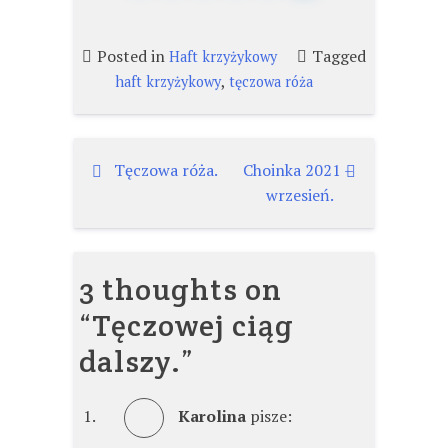
Posted in
Tagged
Haft krzyżykowy
,
haft krzyżykowy
tęczowa róża
Nawigacja
Tęczowa róża.
Choinka 2021 –
wrzesień.
wpisu
3 thoughts on
“
Tęczowej ciąg
dalszy.
”
Karolina
pisze: