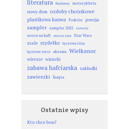
literatura
motocyklista
Madonny
ozdoby choinkowe
nowy dom
plastikowa kanwa
poezja
Podróże
sampler
sampler 2025
serwety
sezon na haft
Star Wars
smocza żona
szydełko
szale
tęczowa róża
Wielkanoc
ubrania
tęczowe serce
wiersze
wisiorki
zabawa hafciarska
zakładki
zawieszki
Święta
Ostatnie wpisy
Kto chce bon?