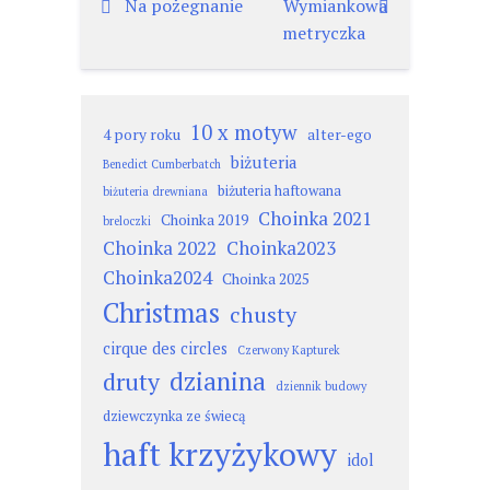
Nawigacja
Na pożegnanie
Wymiankowa
metryczka
wpisu
10 x motyw
4 pory roku
alter-ego
biżuteria
Benedict Cumberbatch
biżuteria haftowana
biżuteria drewniana
Choinka 2021
Choinka 2019
breloczki
Choinka 2022
Choinka2023
Choinka2024
Choinka 2025
Christmas
chusty
cirque des circles
Czerwony Kapturek
dzianina
druty
dziennik budowy
dziewczynka ze świecą
haft krzyżykowy
idol