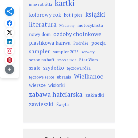
kartki
inne robótki
książki
kolorowy rok
kot i pies
literatura
motocyklista
Madonny
ozdoby choinkowe
nowy dom
plastikowa kanwa
poezja
Podróże
sampler
sampler 2025
serwety
sezon na haft
Star Wars
smocza żona
szydełko
szale
tęczowa róża
Wielkanoc
ubrania
tęczowe serce
wiersze
wisiorki
zabawa hafciarska
zakładki
zawieszki
Święta