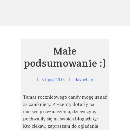
Skip
to
content
Małe
podsumowanie :)
3 lipca 2015
elakochan
Temat rocznicowego candy mogę uznać
za zamknięty. Prezenty dotarły na
miejsce przeznaczenia, dziewczyny
pochwaliły się na swoich blogach 🙂
Kto ciekaw, zapraszam do ogladania