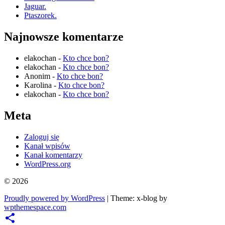
Jaguar.
Ptaszorek.
Najnowsze komentarze
elakochan
-
Kto chce bon?
elakochan
-
Kto chce bon?
Anonim
-
Kto chce bon?
Karolina
-
Kto chce bon?
elakochan
-
Kto chce bon?
Meta
Zaloguj się
Kanał wpisów
Kanał komentarzy
WordPress.org
© 2026
Proudly powered by WordPress
|
Theme: x-blog by
wpthemespace.com