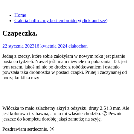
Skip
to
Home
content
Galeria haftu - my best embroidery(click and see)
Czapeczka.
22 stycznia 2023
16 kwietnia 2024
elakochan
Jedną z rzeczy, które sobie założyłam w nowym roku jest pisanie
posta co tydzień. Nawet jeśli mam niewiele do pokazania. Tak jest
tym razem, jakoś mi nie po drodze z robótkowaniem i ostatnio
powstała taka drobnostka w postaci czapki. Prutej i zaczynanej od
początku kilka razy.
Włóczka to mało szlachetny akryl z odzysku, druty 2,5 i 3 mm. Ale
jest kolorowa i zabawna, a o to mi właśnie chodziło. 🙂 Pewnie
jeszcze do kompletu dorobię jakąś zamotkę na szyję.
Pozdrawiam serdecznie. 🙂