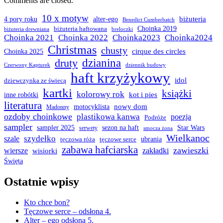
Comments are closed.
10 x motyw
biżuteria
4 pory roku
alter-ego
Benedict Cumberbatch
biżuteria haftowana
Choinka 2019
biżuteria drewniana
breloczki
Choinka 2021
Choinka 2022
Choinka2023
Choinka2024
Christmas
chusty
cirque des circles
Choinka 2025
dzianina
druty
Czerwony Kapturek
dziennik budowy
haft krzyżykowy
idol
dziewczynka ze świecą
kartki
książki
kolorowy rok
kot i pies
inne robótki
literatura
nowy dom
motocyklista
Madonny
ozdoby choinkowe
plastikowa kanwa
poezja
Podróże
sampler
sampler 2025
sezon na haft
Star Wars
serwety
smocza żona
Wielkanoc
szydełko
szale
tęczowa róża
tęczowe serce
ubrania
zabawa hafciarska
zawieszki
wiersze
zakładki
wisiorki
Święta
Ostatnie wpisy
Kto chce bon?
Tęczowe serce – odsłona 4.
Alter – ego odsłona 5.