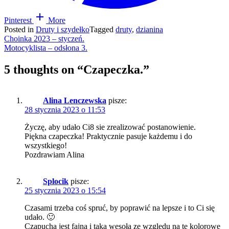
Pinterest
More
Posted in
Druty i szydełko
Tagged
druty
,
dzianina
Nawigacja
Choinka 2023 – styczeń.
Motocyklista – odsłona 3.
wpisu
5 thoughts on “
Czapeczka.
”
Alina Lenczewska
pisze:
28 stycznia 2023 o 11:53
Życzę, aby udało Ci8 sie zrealizować postanowienie.
Piękna czapeczka! Praktycznie pasuje każdemu i do
wszystkiego!
Pozdrawiam Alina
Splocik
pisze:
25 stycznia 2023 o 15:54
Czasami trzeba coś spruć, by poprawić na lepsze i to Ci się
udało. 🙂
Czapucha jest fajna i taka wesoła ze względu na te kolorowe