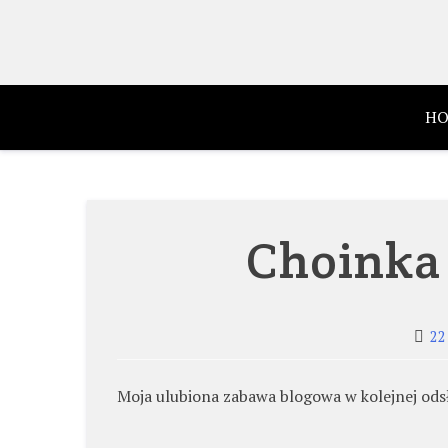
Skip
to
content
HO
Choinka 
22
Moja ulubiona zabawa blogowa w kolejnej ods