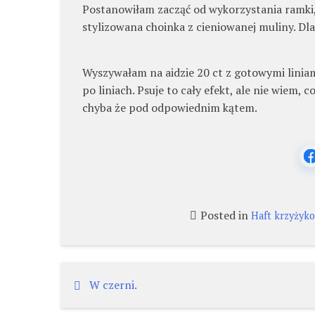
Postanowiłam zacząć od wykorzystania ramki,
stylizowana choinka z cieniowanej muliny. Dl
Wyszywałam na aidzie 20 ct z gotowymi liniam
po liniach. Psuje to cały efekt, ale nie wiem, 
chyba że pod odpowiednim kątem.
Posted in
Haft krzyżyk
Nawigacja
W czerni.