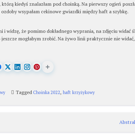
 którą kiedyś znalazłam pod choinką. Na pierwszy ogień poszł
a ozdoby wsypałam cekinowe gwiazdki między haft a szybkę.
i i widzę, że pomimo dokładnego wyprania, na zdjęciu widać ś
co jeszcze mogłabym zrobić. Na żywo linii praktycznie nie widać,
Tagged
,
owy
Choinka 2022
haft krzyżykowy
Abstrak