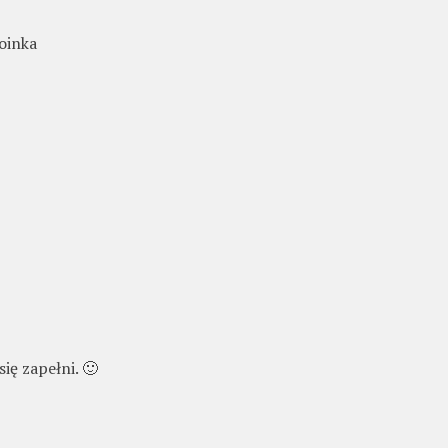
hoinka
ię zapełni. 🙂