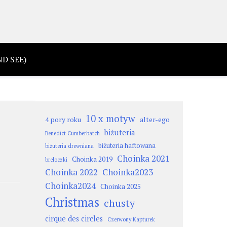
D SEE)
10 x motyw
4 pory roku
alter-ego
biżuteria
Benedict Cumberbatch
biżuteria haftowana
biżuteria drewniana
Choinka 2021
Choinka 2019
breloczki
Choinka 2022
Choinka2023
Choinka2024
Choinka 2025
Christmas
chusty
cirque des circles
Czerwony Kapturek