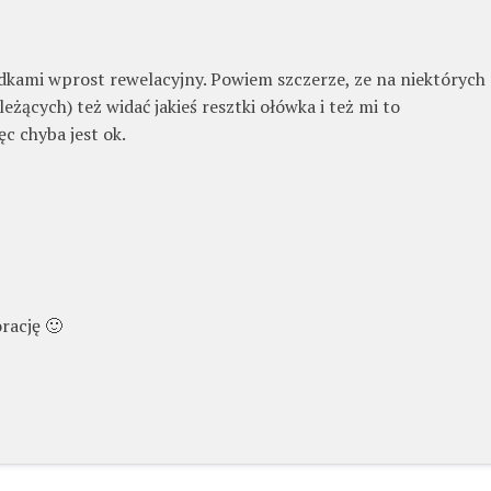
dkami wprost rewelacyjny. Powiem szczerze, ze na niektórych
eżących) też widać jakieś resztki ołówka i też mi to
ęc chyba jest ok.
rację 🙂