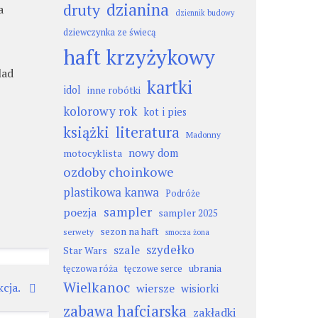
dzianina
druty
a
dziennik budowy
dziewczynka ze świecą
haft krzyżykowy
lad
kartki
idol
inne robótki
kolorowy rok
kot i pies
książki
literatura
Madonny
nowy dom
motocyklista
ozdoby choinkowe
plastikowa kanwa
Podróże
sampler
poezja
sampler 2025
sezon na haft
serwety
smocza żona
szydełko
szale
Star Wars
ubrania
tęczowa róża
tęczowe serce
Wielkanoc
cja.
wiersze
wisiorki
zabawa hafciarska
zakładki