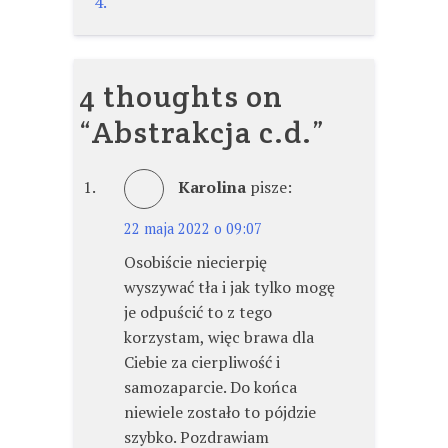
4.
wpisu
4 thoughts on
“
Abstrakcja c.d.
”
Karolina
pisze:
22 maja 2022 o 09:07
Osobiście niecierpię
wyszywać tła i jak tylko mogę
je odpuścić to z tego
korzystam, więc brawa dla
Ciebie za cierpliwość i
samozaparcie. Do końca
niewiele zostało to pójdzie
szybko. Pozdrawiam