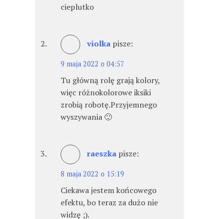
cieplutko
violka
pisze:
9 maja 2022 o 04:57
Tu główną rolę grają kolory,
więc różnokolorowe iksiki
zrobią robotę.Przyjemnego
wyszywania 🙂
raeszka
pisze:
8 maja 2022 o 15:19
Ciekawa jestem końcowego
efektu, bo teraz za dużo nie
widzę ;).