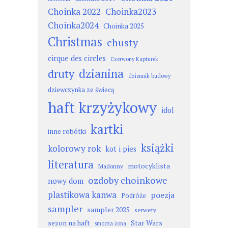
Choinka 2022
Choinka2023
Choinka2024
Choinka 2025
Christmas
chusty
cirque des circles
Czerwony Kapturek
dzianina
druty
dziennik budowy
dziewczynka ze świecą
haft krzyżykowy
idol
kartki
inne robótki
książki
kolorowy rok
kot i pies
literatura
motocyklista
Madonny
ozdoby choinkowe
nowy dom
plastikowa kanwa
poezja
Podróże
sampler
sampler 2025
serwety
sezon na haft
Star Wars
smocza żona