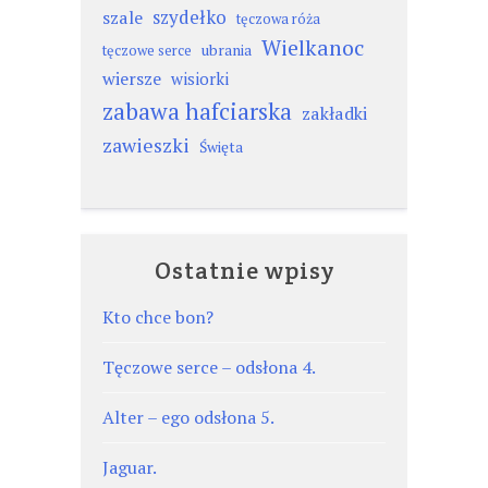
szydełko
szale
tęczowa róża
Wielkanoc
ubrania
tęczowe serce
wiersze
wisiorki
zabawa hafciarska
zakładki
zawieszki
Święta
Ostatnie wpisy
Kto chce bon?
Tęczowe serce – odsłona 4.
Alter – ego odsłona 5.
Jaguar.