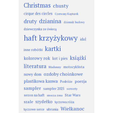
Christmas
chusty
cirque des circles
Czerwony Kapturek
dzianina
druty
dziennik budowy
dziewczynka ze świecą
haft krzyżykowy
idol
kartki
inne robótki
książki
kolorowy rok
kot i pies
literatura
motocyklista
Madonny
ozdoby choinkowe
nowy dom
plastikowa kanwa
poezja
Podróże
sampler
sampler 2025
serwety
sezon na haft
Star Wars
smocza żona
szydełko
szale
tęczowa róża
Wielkanoc
ubrania
tęczowe serce