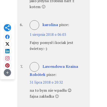
jako jedyna zrobiłaś haft z
kotem 🙂
karolina
pisze:
1 sierpnia 2018 o 06:03
Fajny pomysł i kociak jest
świetny:-)
Lawendowa Kraina
Robótek
pisze:
31 lipca 2018 o 20:32
na to bym nie wpadła 😉
fajna zakładka 🙂