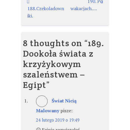
Nawigacja
190. Po
188.Czekoladown
wakacjach….
wpisu
iki.
8 thoughts on “
189.
Dookoła świata z
krzyżykowym
szaleństwem –
Egipt
”
Świat Nicią
Malowany
pisze:
24 lutego 2019 o 19:49
🙂 Fajnie rozwiązałaś