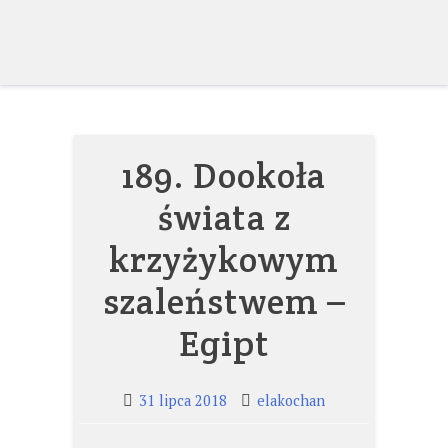
Skip
to
content
189. Dookoła
świata z
krzyżykowym
szaleństwem –
Egipt
31 lipca 2018
elakochan