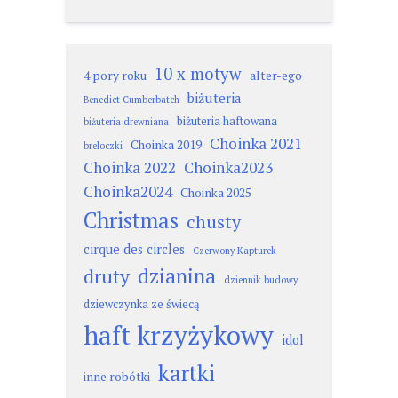
10 x motyw
4 pory roku
alter-ego
biżuteria
Benedict Cumberbatch
biżuteria haftowana
biżuteria drewniana
Choinka 2021
Choinka 2019
breloczki
Choinka 2022
Choinka2023
Choinka2024
Choinka 2025
Christmas
chusty
cirque des circles
Czerwony Kapturek
dzianina
druty
dziennik budowy
dziewczynka ze świecą
haft krzyżykowy
idol
kartki
inne robótki