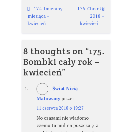
Nawigacja
174. Imieniny
176. Choinka
miesiąca –
2018 –
wpisu
kwiecień
kwiecień
8 thoughts on “
175.
Bombki cały rok –
kwiecień
”
Świat Nicią
Malowany
pisze:
11 czerwca 2018 o 19:27
No czasami nie wiadomo
czemu ta mulina puszcza ;/ z