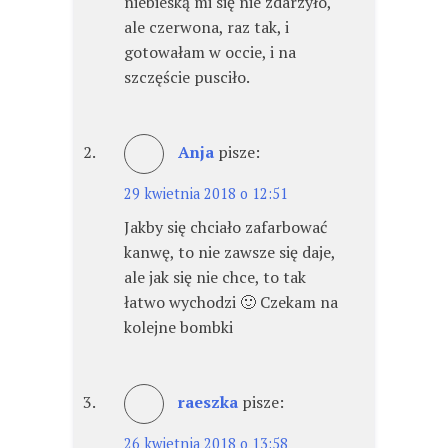
niebieską mi się nie zdarzyło,
ale czerwona, raz tak, i
gotowałam w occie, i na
szczęście pusciło.
Anja
pisze:
29 kwietnia 2018 o 12:51
Jakby się chciało zafarbować
kanwę, to nie zawsze się daje,
ale jak się nie chce, to tak
łatwo wychodzi 🙂 Czekam na
kolejne bombki
raeszka
pisze:
26 kwietnia 2018 o 13:58