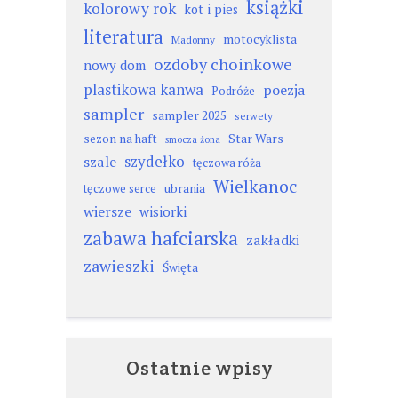
książki
kolorowy rok
kot i pies
literatura
motocyklista
Madonny
ozdoby choinkowe
nowy dom
plastikowa kanwa
poezja
Podróże
sampler
sampler 2025
serwety
sezon na haft
Star Wars
smocza żona
szydełko
szale
tęczowa róża
Wielkanoc
ubrania
tęczowe serce
wiersze
wisiorki
zabawa hafciarska
zakładki
zawieszki
Święta
Ostatnie wpisy