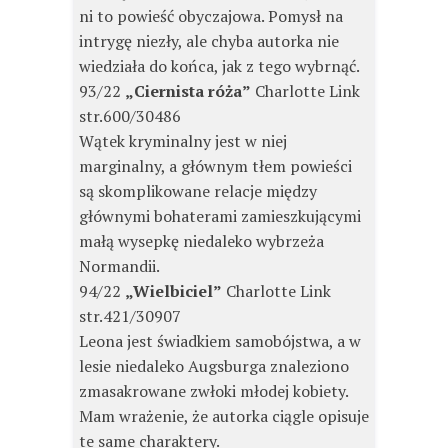
ni to powieść obyczajowa. Pomysł na
intrygę niezły, ale chyba autorka nie
wiedziała do końca, jak z tego wybrnąć.
93/22
„Ciernista róża”
Charlotte Link
str.600/30486
Wątek kryminalny jest w niej
marginalny, a głównym tłem powieści
są skomplikowane relacje między
głównymi bohaterami zamieszkującymi
małą wysepkę niedaleko wybrzeża
Normandii.
94/22
„Wielbiciel”
Charlotte Link
str.421/30907
Leona jest świadkiem samobójstwa, a w
lesie niedaleko Augsburga znaleziono
zmasakrowane zwłoki młodej kobiety.
Mam wrażenie, że autorka ciągle opisuje
te same charaktery.