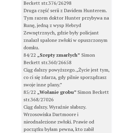
Beckett str.376/26298
Druga część serii z Davidem Hunterem.
Tym razem doktor Hunter przybywa na
Runę, jedną z wysp Hebryd
Zewnętrznych, gdzie były policjant
znalazł spalone zwłoki w opuszczonym
domku.
84/22
„Szepty zmarłych”
Simon
Beckett str.360/26658
Ciąg dalszy powyższego. „Życie jest tym,
co ci się zdarza, gdy pilnie sporządzasz
swoje inne plany.”
85/22
„Wołanie grobu”
Simon Beckett
str.368/27026
Ciąg dalszy. Wyraźnie słabszy.
Wrzosowiska Dartmoore i
nieodnalezione zwłoki. Prawie od
początku byłam pewna, kto zabił