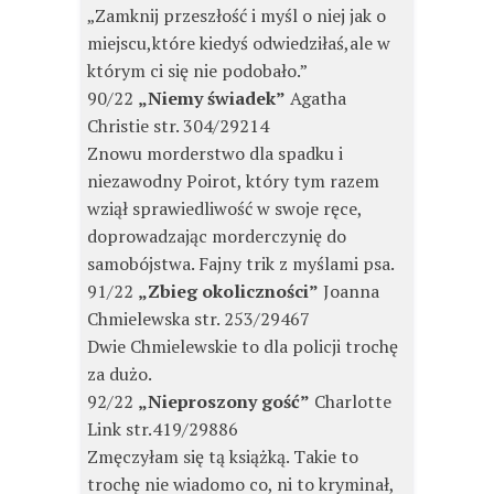
„Zamknij przeszłość i myśl o niej jak o
miejscu,które kiedyś odwiedziłaś,ale w
którym ci się nie podobało.”
90/22
„Niemy świadek”
Agatha
Christie str. 304/29214
Znowu morderstwo dla spadku i
niezawodny Poirot, który tym razem
wziął sprawiedliwość w swoje ręce,
doprowadzając morderczynię do
samobójstwa. Fajny trik z myślami psa.
91/22
„Zbieg okoliczności”
Joanna
Chmielewska str. 253/29467
Dwie Chmielewskie to dla policji trochę
za dużo.
92/22
„Nieproszony gość”
Charlotte
Link str.419/29886
Zmęczyłam się tą książką. Takie to
trochę nie wiadomo co, ni to kryminał,