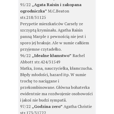
95/22
„Agata Raisin i zakopana
ogrodniczka”
M.C.Beaton
str.218/31125
Perypetie mieszkańców Carsely ze
szczyptą kryminału. Agatha Raisin
panną Marple z pewnością nie jest i
sporo jej brakuje. Ale w sumie całkiem
przyjemne czytadełko.
96/22
„Idealne kłamstwo”
Rachel
Abbott str.424/31549
Matka, żona, nauczycielka, kłamczucha.
Błędy młodości, hazard itp. W sumie
trochę to naciągane i
przekombinowane. Główna bohaterka
ewidentnie ma rozdwojenie osobowości
i jakoś nie budzi sympatii.
97/22
„Godzina zero”
Agatha Christie
str.173/31722