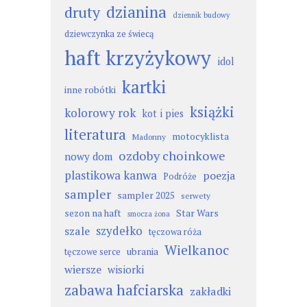
dzianina
druty
dziennik budowy
dziewczynka ze świecą
haft krzyżykowy
idol
kartki
inne robótki
książki
kolorowy rok
kot i pies
literatura
motocyklista
Madonny
ozdoby choinkowe
nowy dom
plastikowa kanwa
poezja
Podróże
sampler
sampler 2025
serwety
sezon na haft
Star Wars
smocza żona
szydełko
szale
tęczowa róża
Wielkanoc
ubrania
tęczowe serce
wiersze
wisiorki
zabawa hafciarska
zakładki