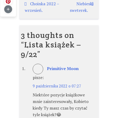
Nawigacja
Choinka 2022 –
Niebieski
wrzesień.
sweterek.
wpisu
3 thoughts on
“
Lista książek –
9/22
”
Primitive Moon
pisze:
9 października 2022 o 07:27
Niektóre pozycje książkowe
mnie zainteresowały, Kobieto
kiedy Ty masz czas by czytać
tyle książek?😂