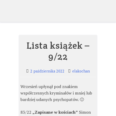
Skip
to
content
Lista książek –
9/22
2 października 2022
elakochan
Wrzesień upłynął pod znakiem
współczesnych kryminałów i mniej lub
bardziej udanych psychopatów. 🙂
83/22
„Zapisane w kościach”
Simon