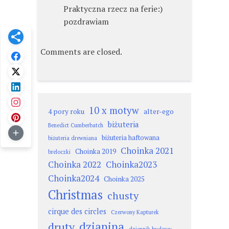
Praktyczna rzecz na ferie:)
pozdrawiam
Comments are closed.
10 x motyw
4 pory roku
alter-ego
biżuteria
Benedict Cumberbatch
biżuteria haftowana
biżuteria drewniana
Choinka 2021
Choinka 2019
breloczki
Choinka 2022
Choinka2023
Choinka2024
Choinka 2025
Christmas
chusty
cirque des circles
Czerwony Kapturek
dzianina
druty