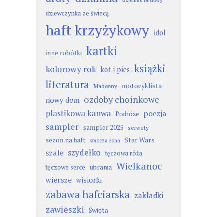
dziennik budowy
dziewczynka ze świecą
haft krzyżykowy
idol
kartki
inne robótki
książki
kolorowy rok
kot i pies
literatura
motocyklista
Madonny
ozdoby choinkowe
nowy dom
plastikowa kanwa
poezja
Podróże
sampler
sampler 2025
serwety
sezon na haft
Star Wars
smocza żona
szydełko
szale
tęczowa róża
Wielkanoc
ubrania
tęczowe serce
wiersze
wisiorki
zabawa hafciarska
zakładki
zawieszki
Święta