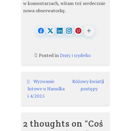
w komentarzach, witam też serdecznie
nowa obserwatorkę.
Posted in
Druty i szydełko
Nawigacja
Wyzwanie
Różowy kwiat i
lutowe u Hanulka
postępy
wpisu
i 4/2015
2 thoughts on “
Coś