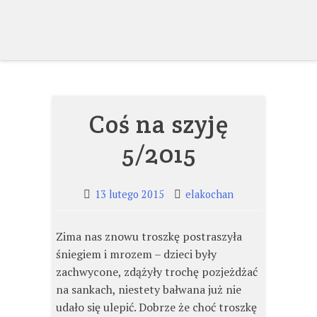
Skip
to
content
Coś na szyję
5/2015
13 lutego 2015
elakochan
Zima nas znowu troszkę postraszyła
śniegiem i mrozem – dzieci były
zachwycone, zdążyły trochę pozjeżdżać
na sankach, niestety bałwana już nie
udało się ulepić. Dobrze że choć troszkę