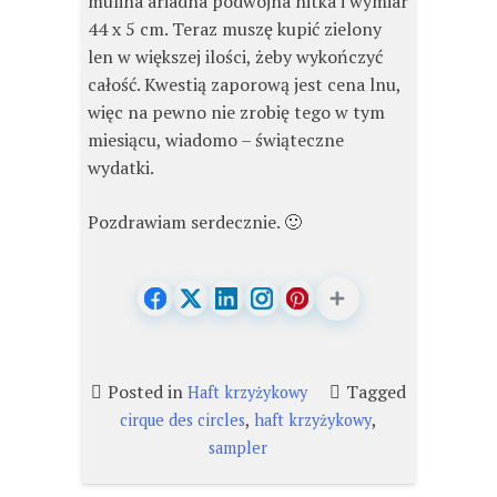
mulina ariadna podwójna nitka i wymiar
44 x 5 cm. Teraz muszę kupić zielony
len w większej ilości, żeby wykończyć
całość. Kwestią zaporową jest cena lnu,
więc na pewno nie zrobię tego w tym
miesiącu, wiadomo – świąteczne
wydatki.
Pozdrawiam serdecznie. 🙂
Posted in
Tagged
Haft krzyżykowy
,
,
cirque des circles
haft krzyżykowy
sampler