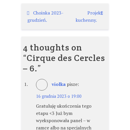
Nawigacja
Choinka 2023-
Projekt
grudzień.
kuchenny.
wpisu
4 thoughts on
“
Cirque des Cercles
– 6.
”
violka
pisze:
16 grudnia 2023 o 19:00
Gratuluję ukończenia tego
etapu <3 Już bym
wyeksponowała panel – w
ramce albo na specjalnych