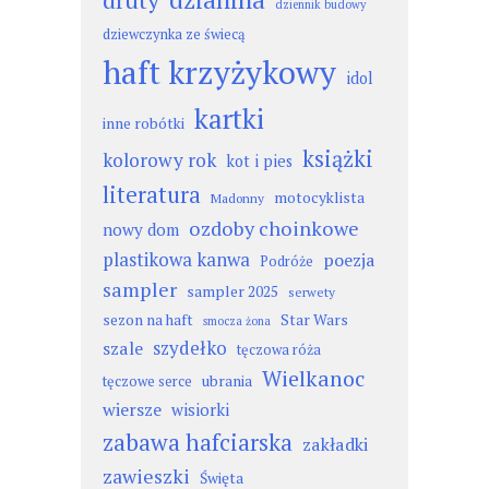
dziennik budowy
dziewczynka ze świecą
haft krzyżykowy
idol
kartki
inne robótki
książki
kolorowy rok
kot i pies
literatura
motocyklista
Madonny
ozdoby choinkowe
nowy dom
plastikowa kanwa
poezja
Podróże
sampler
sampler 2025
serwety
sezon na haft
Star Wars
smocza żona
szydełko
szale
tęczowa róża
Wielkanoc
ubrania
tęczowe serce
wiersze
wisiorki
zabawa hafciarska
zakładki
zawieszki
Święta