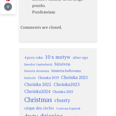
poszło.
Pozdrawiam
Comments are closed.
10 x motyw
4 pory roku
alter-ego
biżuteria
Benedict Cumberbatch
biżuteria haftowana
biżuteria drewniana
Choinka 2021
Choinka 2019
breloczki
Choinka 2022
Choinka2023
Choinka2024
Choinka 2025
Christmas
chusty
cirque des circles
Czerwony Kapturek
dzianina
druty