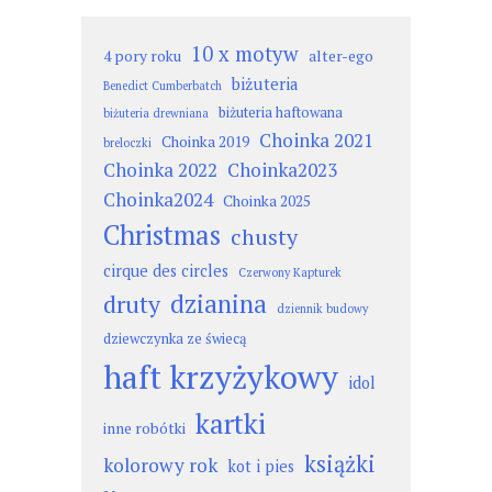
10 x motyw
4 pory roku
alter-ego
biżuteria
Benedict Cumberbatch
biżuteria haftowana
biżuteria drewniana
Choinka 2021
Choinka 2019
breloczki
Choinka 2022
Choinka2023
Choinka2024
Choinka 2025
Christmas
chusty
cirque des circles
Czerwony Kapturek
dzianina
druty
dziennik budowy
dziewczynka ze świecą
haft krzyżykowy
idol
kartki
inne robótki
książki
kolorowy rok
kot i pies