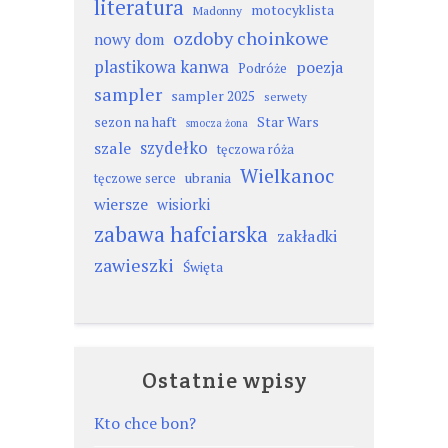
literatura
motocyklista
Madonny
ozdoby choinkowe
nowy dom
plastikowa kanwa
poezja
Podróże
sampler
sampler 2025
serwety
sezon na haft
Star Wars
smocza żona
szydełko
szale
tęczowa róża
Wielkanoc
ubrania
tęczowe serce
wiersze
wisiorki
zabawa hafciarska
zakładki
zawieszki
Święta
Ostatnie wpisy
Kto chce bon?