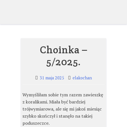
Skip
to
content
Choinka –
5/2025.
31 maja 2025
elakochan
Wymyśliłam sobie tym razem zawieszkę
z koralikami. Miała być bardziej
trójwymiarowa, ale się mi jakoś miesiąc
szybko skończył i stanęło na takiej
poduszeczce.