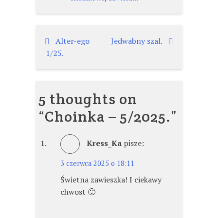
Nawigacja
Alter-ego
Jedwabny szal.
1/25.
wpisu
5 thoughts on
“
Choinka – 5/2025.
”
Kress_Ka
pisze:
3 czerwca 2025 o 18:11
Świetna zawieszka! I ciekawy
chwost 🙂