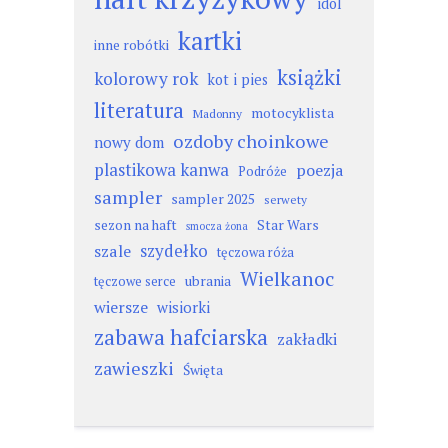
idol
kartki
inne robótki
książki
kolorowy rok
kot i pies
literatura
motocyklista
Madonny
ozdoby choinkowe
nowy dom
plastikowa kanwa
poezja
Podróże
sampler
sampler 2025
serwety
sezon na haft
Star Wars
smocza żona
szydełko
szale
tęczowa róża
Wielkanoc
ubrania
tęczowe serce
wiersze
wisiorki
zabawa hafciarska
zakładki
zawieszki
Święta