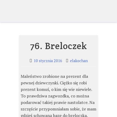
Skip
to
content
76. Breloczek
10 stycznia 2016
elakochan
Maleństwo zrobione na prezent dla
pewnej dziewczynki. Ciężko się robi
prezent komuś, o kim się wie niewiele.
To prawdziwa zagwozdka, co można
podarować takiej prawie nastolatce. Na
szczęście przypomniałam sobie, że mam
gdzieś schowaną bazę do breloczka.