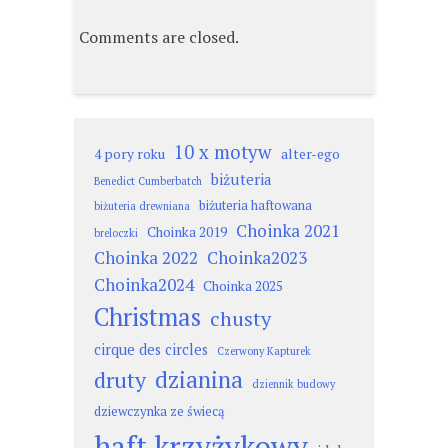
Comments are closed.
10 x motyw
4 pory roku
alter-ego
biżuteria
Benedict Cumberbatch
biżuteria haftowana
biżuteria drewniana
Choinka 2021
Choinka 2019
breloczki
Choinka 2022
Choinka2023
Choinka2024
Choinka 2025
Christmas
chusty
cirque des circles
Czerwony Kapturek
dzianina
druty
dziennik budowy
dziewczynka ze świecą
haft krzyżykowy