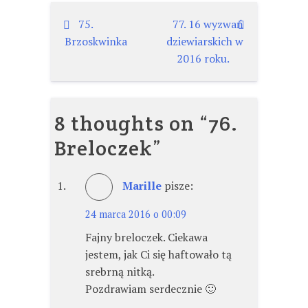
Nawigacja
75.
77. 16 wyzwań
Brzoskwinka
dziewiarskich w
wpisu
2016 roku.
8 thoughts on “
76.
Breloczek
”
Marille
pisze:
24 marca 2016 o 00:09
Fajny breloczek. Ciekawa
jestem, jak Ci się haftowało tą
srebrną nitką.
Pozdrawiam serdecznie 🙂