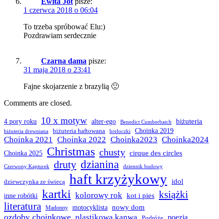
Ewita Jot
pisze:
1 czerwca 2018 o 06:04
To trzeba spróbować Elu:)
Pozdrawiam serdecznie
Czarna dama
pisze:
31 maja 2018 o 23:41
Fajne skojarzenie z brazylią 🙂
Comments are closed.
10 x motyw
biżuteria
4 pory roku
alter-ego
Benedict Cumberbatch
biżuteria haftowana
Choinka 2019
biżuteria drewniana
breloczki
Choinka 2021
Choinka 2022
Choinka2023
Choinka2024
Christmas
chusty
cirque des circles
Choinka 2025
dzianina
druty
Czerwony Kapturek
dziennik budowy
haft krzyżykowy
idol
dziewczynka ze świecą
kartki
książki
kolorowy rok
kot i pies
inne robótki
literatura
nowy dom
motocyklista
Madonny
ozdoby choinkowe
plastikowa kanwa
poezja
Podróże