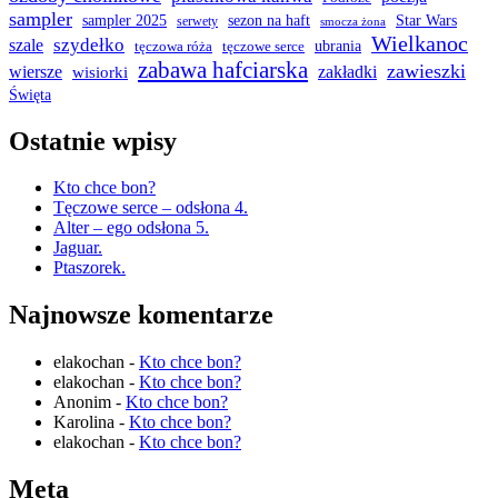
sampler
sampler 2025
sezon na haft
Star Wars
serwety
smocza żona
Wielkanoc
szydełko
szale
tęczowa róża
tęczowe serce
ubrania
zabawa hafciarska
zawieszki
wiersze
zakładki
wisiorki
Święta
Ostatnie wpisy
Kto chce bon?
Tęczowe serce – odsłona 4.
Alter – ego odsłona 5.
Jaguar.
Ptaszorek.
Najnowsze komentarze
elakochan
-
Kto chce bon?
elakochan
-
Kto chce bon?
Anonim
-
Kto chce bon?
Karolina
-
Kto chce bon?
elakochan
-
Kto chce bon?
Meta