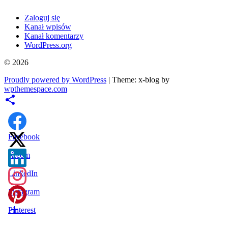
Zaloguj się
Kanał wpisów
Kanał komentarzy
WordPress.org
© 2026
Proudly powered by WordPress
|
Theme: x-blog by
wpthemespace.com
Facebook
X.com
LinkedIn
Instagram
Pinterest