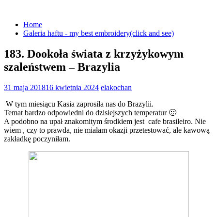
Skip
to
Home
content
Galeria haftu - my best embroidery(click and see)
183. Dookoła świata z krzyżykowym
szaleństwem – Brazylia
31 maja 2018
16 kwietnia 2024
elakochan
W tym miesiącu Kasia zaprosiła nas do Brazylii.
Temat bardzo odpowiedni do dzisiejszych temperatur 🙂
A podobno na upał znakomitym środkiem jest cafe brasileiro. Nie
wiem , czy to prawda, nie miałam okazji przetestować, ale kawową
zakładkę poczyniłam.