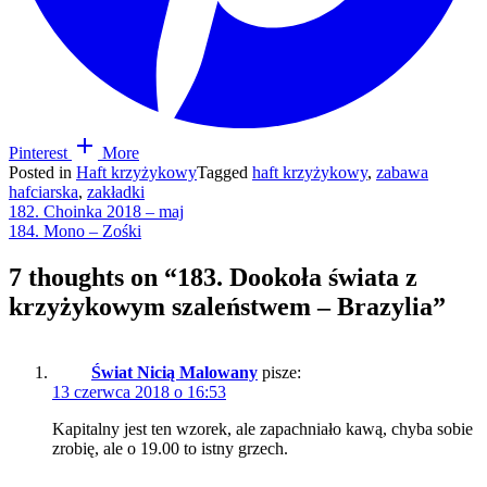
Pinterest
More
Posted in
Haft krzyżykowy
Tagged
haft krzyżykowy
,
zabawa
hafciarska
,
zakładki
Nawigacja
182. Choinka 2018 – maj
184. Mono – Zośki
wpisu
7 thoughts on “
183. Dookoła świata z
krzyżykowym szaleństwem – Brazylia
”
Świat Nicią Malowany
pisze:
13 czerwca 2018 o 16:53
Kapitalny jest ten wzorek, ale zapachniało kawą, chyba sobie
zrobię, ale o 19.00 to istny grzech.