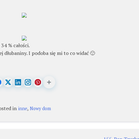
 34 % całości.
ej dłubaniny. I podoba się mi to co widać 🙂
osted in
,
inne
Nowy dom
155. Pan Trusk