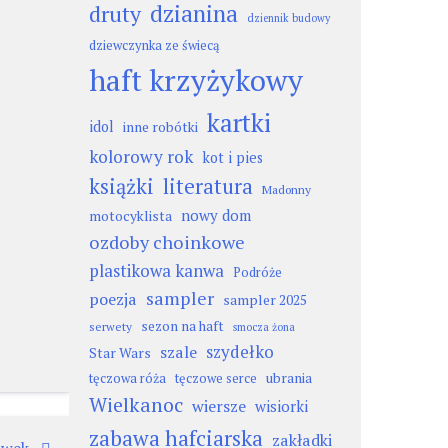
dzianina
druty
dziennik budowy
dziewczynka ze świecą
haft krzyżykowy
kartki
idol
inne robótki
kolorowy rok
kot i pies
książki
literatura
Madonny
nowy dom
motocyklista
ozdoby choinkowe
plastikowa kanwa
Podróże
sampler
poezja
sampler 2025
sezon na haft
serwety
smocza żona
szydełko
szale
Star Wars
ubrania
tęczowa róża
tęczowe serce
Wielkanoc
wiersze
wisiorki
zabawa hafciarska
zakładki
awek