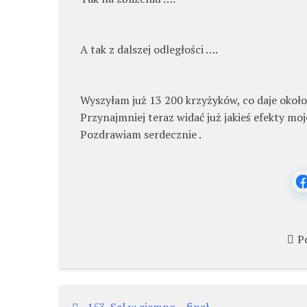
A tak z dalszej odległości ….
Wyszyłam już 13 200 krzyżyków, co daje około
Przynajmniej teraz widać już jakieś efekty moj
Pozdrawiam serdecznie .
P
153. Sal w ciemno – finał.