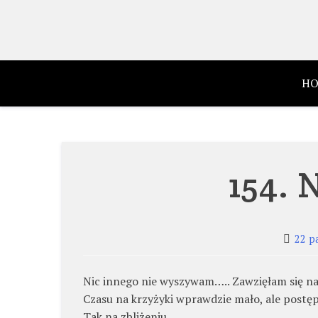
Skip
to
content
HO
154. 
22 p
Nic innego nie wyszywam….. Zawzięłam się na
Czasu na krzyżyki wprawdzie mało, ale post
Tak na zbliżeniu ….