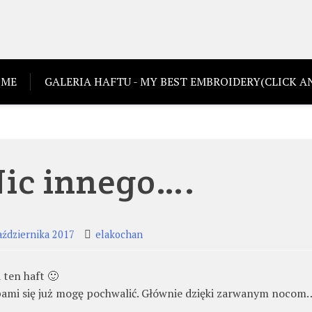
ME
GALERIA HAFTU - MY BEST EMBROIDERY(CLICK AN
Nic innego….
aździernika 2017
elakochan
 ten haft 🙂
ępami się już mogę pochwalić. Głównie dzięki zarwanym noco