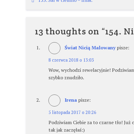
Nawigacja
wpisu
13 thoughts on “
154. N
Świat Nicią Malowany
pisze:
8 czerwca 2018 o 13:03
Wow, wychodzi rewelacyjnie! Podziwiam
szybko znudziło.
Irena
pisze:
5 listopada 2017 o 20:26
Podziwiam Ciebie za to czarne tło! Już
tak jak zaczęłaś:)