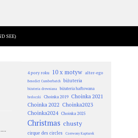
D SEE)
10 x motyw
4 pory roku
alter-ego
biżuteria
Benedict Cumberbatch
biżuteria haftowana
biżuteria drewniana
Choinka 2021
Choinka 2019
breloczki
Choinka 2022
Choinka2023
Choinka2024
Choinka 2025
Christmas
chusty
m……
cirque des circles
Czerwony Kapturek